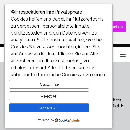
Wir respektieren Ihre Privatsphäre
SUCHE
Cookies helfen uns dabei, Ihr Nutzererlebnis
Suchen
zu verbessern, personalisierte Inhalte
nach:
bereitzustellen und den Datenverkehr zu
analysieren. Sie können auswählen, welche
Cookies Sie zulassen möchten, indem Sie
auf
Anpassen
klicken. Klicken Sie auf
Alle
akzeptieren
, um Ihre Zustimmung zu
erteilen, oder auf
Alle ablehnen
, um nicht
unbedingt erforderliche Cookies abzulehnen.
Customize
Reject All
Star und Promi News - Aktuelle Bilder, Videos und News
über den neuesten Klatsch und Tratsch © 2026. All Rights
Accept All
Reserved.
Powered by
Präsentiert von
- Entworfen mit dem
Hueman-Theme