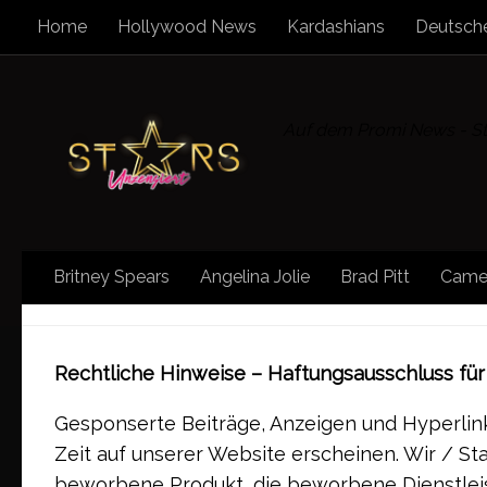
Home
Hollywood News
Kardashians
Deutsche
Zum Inhalt springen
Auf dem Promi News - Sta
Britney Spears
Angelina Jolie
Brad Pitt
Came
GESCHÄFTSBEDINGUNGEN
Rechtliche Hinweise – Haftungsausschluss fü
Gesponserte Beiträge, Anzeigen und Hyperlink
Zeit auf unserer Website erscheinen. Wir / S
beworbene Produkt, die beworbene Dienstle