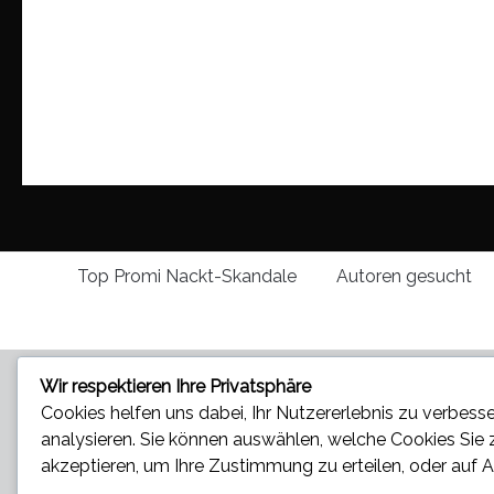
Top Promi Nackt-Skandale
Autoren gesucht
Wir respektieren Ihre Privatsphäre
Cookies helfen uns dabei, Ihr Nutzererlebnis zu verbesse
analysieren. Sie können auswählen, welche Cookies Sie
akzeptieren
, um Ihre Zustimmung zu erteilen, oder auf
A
Star und Promi News - Aktuelle Bilder, Videos und News