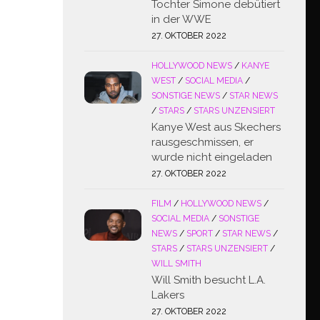
Tochter Simone debütiert
in der WWE
27. OKTOBER 2022
HOLLYWOOD NEWS
/
KANYE
WEST
/
SOCIAL MEDIA
/
SONSTIGE NEWS
/
STAR NEWS
/
STARS
/
STARS UNZENSIERT
Kanye West aus Skechers
rausgeschmissen, er
wurde nicht eingeladen
27. OKTOBER 2022
FILM
/
HOLLYWOOD NEWS
/
SOCIAL MEDIA
/
SONSTIGE
NEWS
/
SPORT
/
STAR NEWS
/
STARS
/
STARS UNZENSIERT
/
WILL SMITH
Will Smith besucht L.A.
Lakers
27. OKTOBER 2022