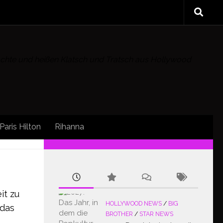
rüchte und heißen Klatsch und Tratsch aus Hollywood
Paris Hilton
Rihanna
FOLLOW:
it zu
HOLLYWOOD NEWS
/
BIG
 das
BROTHER
/
STAR NEWS