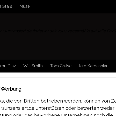
 Stars
Musik
rsunzensiert.de findet ihr seit 2007 regelmäßig aktuelle Ge
ron Diaz
Will Smith
Tom Cruise
Kim Kardashian
r Werbung
s, die von Dritten betrieben werden, können von Ze
tarsunzensiert.de unterstützen oder bewerten weder
istung oder das beworbene Unternehmen noch die