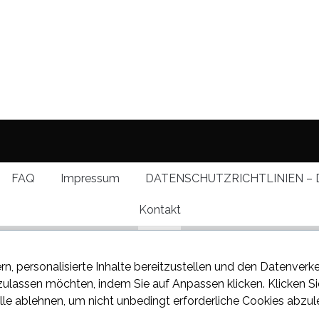
FAQ
Impressum
DATENSCHUTZRICHTLINIEN – 
Kontakt
rn, personalisierte Inhalte bereitzustellen und den Datenverk
 zulassen möchten, indem Sie auf
Anpassen
klicken. Klicken S
lle ablehnen
, um nicht unbedingt erforderliche Cookies abzul
 über den neuesten Klatsch