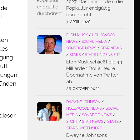
2027: Das Jahr, in dem die
.de
Popkultur endgültig
durchdreht
n
7. APRIL 2026
ELON MUSK
/
HOLLYWOOD
ten
NEWS
/
SOCIAL MEDIA
/
des
SONSTIGE NEWS
/
STAR NEWS
/
STARS
/
STARS UNZENSIERT
ügung
Elon Musk schließt die 44
üft
Milliarden Dollar teure
idungen
Übernahme von Twitter
ab
ründen
28. OKTOBER 2022
DWAYNE JOHNSON
/
HOLLYWOOD NEWS
/
SOCIAL
dieser
MEDIA
/
SONSTIGE NEWS
/
SPORT
/
STAR NEWS
/
STARS
/
STARS UNZENSIERT
Dwayne Johnsons