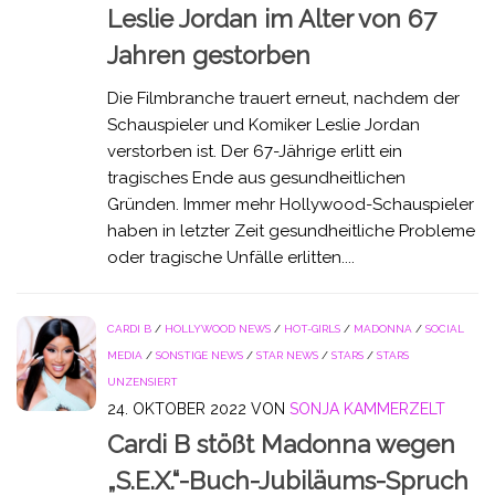
Leslie Jordan im Alter von 67
Jahren gestorben
Die Filmbranche trauert erneut, nachdem der
Schauspieler und Komiker Leslie Jordan
verstorben ist. Der 67-Jährige erlitt ein
tragisches Ende aus gesundheitlichen
Gründen. Immer mehr Hollywood-Schauspieler
haben in letzter Zeit gesundheitliche Probleme
oder tragische Unfälle erlitten....
CARDI B
/
HOLLYWOOD NEWS
/
HOT-GIRLS
/
MADONNA
/
SOCIAL
MEDIA
/
SONSTIGE NEWS
/
STAR NEWS
/
STARS
/
STARS
UNZENSIERT
24. OKTOBER 2022
VON
SONJA KAMMERZELT
Cardi B stößt Madonna wegen
„S.E.X.“-Buch-Jubiläums-Spruch