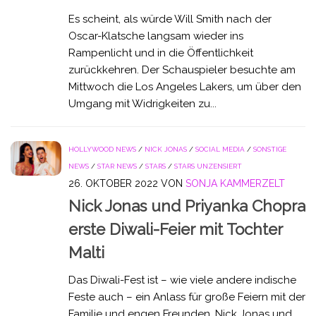
Es scheint, als würde Will Smith nach der
Oscar-Klatsche langsam wieder ins
Rampenlicht und in die Öffentlichkeit
zurückkehren. Der Schauspieler besuchte am
Mittwoch die Los Angeles Lakers, um über den
Umgang mit Widrigkeiten zu...
HOLLYWOOD NEWS
/
NICK JONAS
/
SOCIAL MEDIA
/
SONSTIGE
NEWS
/
STAR NEWS
/
STARS
/
STARS UNZENSIERT
26. OKTOBER 2022
VON
SONJA KAMMERZELT
Nick Jonas und Priyanka Chopra
erste Diwali-Feier mit Tochter
Malti
Das Diwali-Fest ist – wie viele andere indische
Feste auch – ein Anlass für große Feiern mit der
Familie und engen Freunden. Nick Jonas und