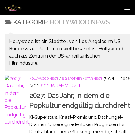
Zum Inhalt springen
KATEGORIE:
HOLLYWOOD NEWS
Hollywood ist ein Stadtteil von Los Angeles im US-
Bundesstaat Kalifornien weltbekannt ist Hollywood
auch als Zentrum der US-amerikanischen
Filmindustrie.
7. APRIL 2026
HOLLYWOOD NEWS
/
BIG BROTHER
/
STAR NEWS
VON
SONJA KAMMERZELT
2027: Das Jahr, in dem die
Popkultur endgültig durchdreht
KI-Superstars, Knast-Promis und Dschungel-
Dramen. Unsere gnadenlosen Prognosen für
Deutschland. Liebe Klatschgemeinde, schnallt