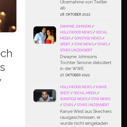
Übernahme von Twitter
ab
28. OKTOBER 2022
DWAYNE JOHNSON
/
HOLLYWOOD NEWS
/
SOCIAL
MEDIA
/
SONSTIGE NEWS
/
SPORT
/
STAR NEWS
/
STARS
/
och
STARS UNZENSIERT
Dwayne Johnsons
Tochter Simone debütiert
es
in der WWE
27. OKTOBER 2022
y
HOLLYWOOD NEWS
/
KANYE
WEST
/
SOCIAL MEDIA
/
SONSTIGE NEWS
/
STAR NEWS
/
STARS
/
STARS UNZENSIERT
Kanye West aus Skechers
rausgeschmissen, er
wurde nicht eingeladen