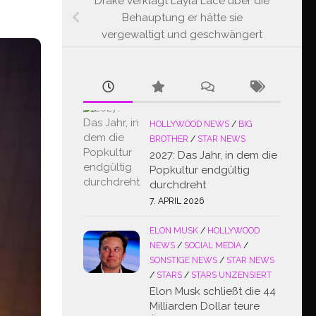
Drake verklagt Layla Lace über die
Behauptung er hätte sie
vergewaltigt und geschwängert
HOLLYWOOD NEWS
/
BIG
BROTHER
/
STAR NEWS
2027: Das Jahr, in dem die
Popkultur endgültig
durchdreht
7. APRIL 2026
ELON MUSK
/
HOLLYWOOD
NEWS
/
SOCIAL MEDIA
/
SONSTIGE NEWS
/
STAR NEWS
/
STARS
/
STARS UNZENSIERT
Elon Musk schließt die 44
Milliarden Dollar teure