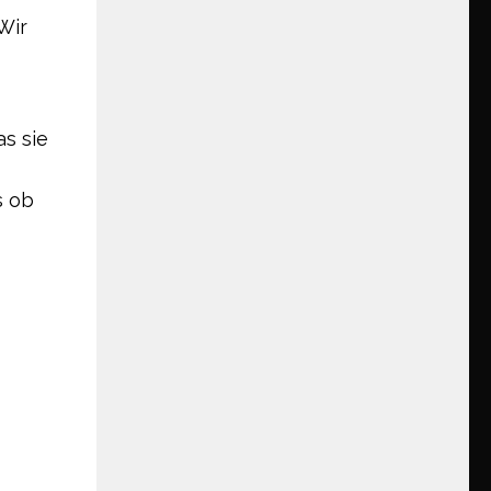
Wir
as sie
s ob