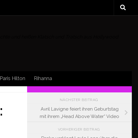
rüchte und heißen Klatsch und Tratsch aus Hollywood
Paris Hilton
Rihanna
FOLLOW:
NÄCHSTER BEITRAG
:
Avril Lavigne feiert ihren Geburtstag
mit ihrem „Head Above Water“ Video
VORHERIGER BEITRAG