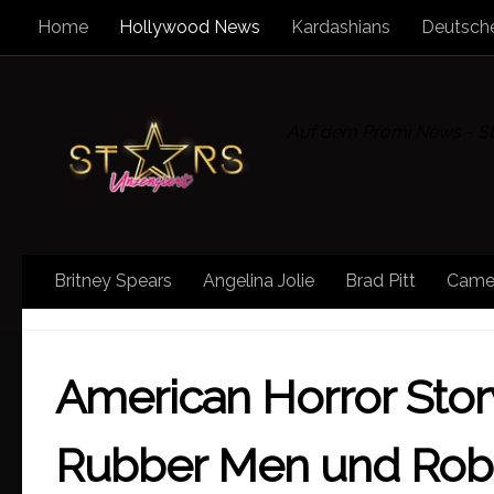
Home
Hollywood News
Kardashians
Deutsche
Zum Inhalt springen
Auf dem Promi News - Sta
Britney Spears
Angelina Jolie
Brad Pitt
Came
AMERICAN HORROR STORY
/
HOLLYWOOD NEWS
American Horror Stor
Rubber Men und Robo