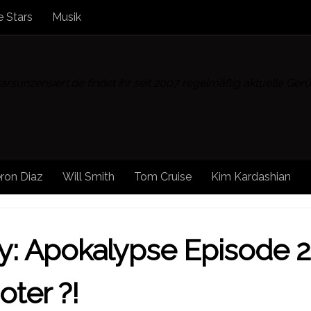
 Stars
Musik
rsunzensiert.de findet ihr seit 2007 regelmäßig aktuelle Ge
ron Diaz
Will Smith
Tom Cruise
Kim Kardashian
/
STARS UNZENSIERT
y: Apokalypse Episode 2
ter ?!