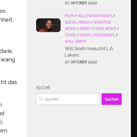
27. OKTOBER 2022
 im
FILM
/
HOLLYWOOD NEWS
/
heit,
SOCIAL MEDIA
/
SONSTIGE
m
NEWS
/
SPORT
/
STAR NEWS
/
STARS
/
STARS UNZENSIERT
/
WILL SMITH
Will Smith besucht L.A.
dwie,
Lakers
 Zwang
27. OKTOBER 2022
cht das
SUCHE
Suchen
nach:
n
nd
),
en.