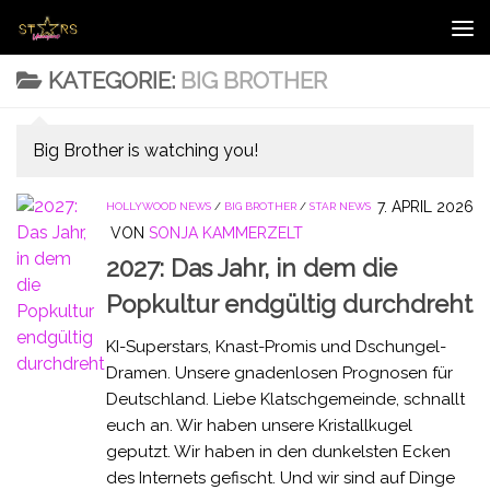
Zum Inhalt springen
KATEGORIE:
BIG BROTHER
Big Brother is watching you!
7. APRIL 2026
HOLLYWOOD NEWS
/
BIG BROTHER
/
STAR NEWS
VON
SONJA KAMMERZELT
2027: Das Jahr, in dem die
Popkultur endgültig durchdreht
KI-Superstars, Knast-Promis und Dschungel-
Dramen. Unsere gnadenlosen Prognosen für
Deutschland. Liebe Klatschgemeinde, schnallt
euch an. Wir haben unsere Kristallkugel
geputzt. Wir haben in den dunkelsten Ecken
des Internets gefischt. Und wir sind auf Dinge