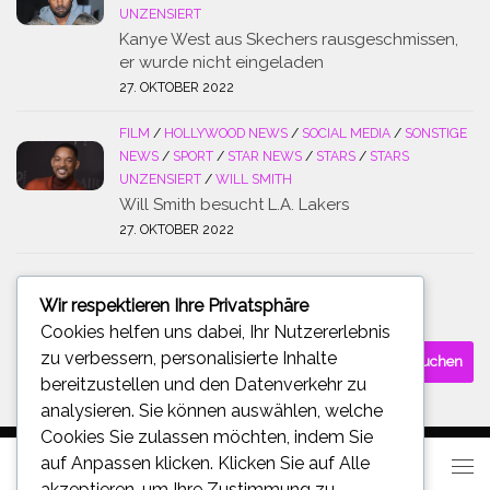
UNZENSIERT
Kanye West aus Skechers rausgeschmissen,
er wurde nicht eingeladen
27. OKTOBER 2022
FILM
/
HOLLYWOOD NEWS
/
SOCIAL MEDIA
/
SONSTIGE
NEWS
/
SPORT
/
STAR NEWS
/
STARS
/
STARS
UNZENSIERT
/
WILL SMITH
Will Smith besucht L.A. Lakers
27. OKTOBER 2022
Wir respektieren Ihre Privatsphäre
SUCHE
Cookies helfen uns dabei, Ihr Nutzererlebnis
Suchen
zu verbessern, personalisierte Inhalte
nach:
bereitzustellen und den Datenverkehr zu
analysieren. Sie können auswählen, welche
Cookies Sie zulassen möchten, indem Sie
auf
Anpassen
klicken. Klicken Sie auf
Alle
akzeptieren
, um Ihre Zustimmung zu