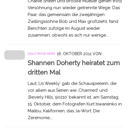
Charlie Sheen und Brooke Mueller gehen trotz
Versöhnung nun wieder getrennte Wege. Das
Paar, das gemeinsam die zweijährigen
Zwillingssöhne Bob und Max großzieht, fand
Berichten zufolge im August wieder
zusammen, obwohl es sich nur wenige...
16. OKTOBER 2011
VON
HOLLYWOOD NEWS
Shannen Doherty heiratet zum
dritten Mal
Laut ‚Us Weekly‘ gab die Schauspielerin, die
vor allem aus Serien wie ‚Charmed‘ und
‚Beverly Hills, 90210‘ bekannt ist, am Samstag,
15. Oktober, dem Fotografen Kurt Iswarienko in
Malibu, Kalifornien, das Ja-Wort. Die
Zeremonie,...