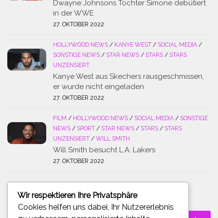
Dwayne Johnsons Tochter Simone debütiert
in der WWE
27. OKTOBER 2022
HOLLYWOOD NEWS
/
KANYE WEST
/
SOCIAL MEDIA
/
SONSTIGE NEWS
/
STAR NEWS
/
STARS
/
STARS
UNZENSIERT
Kanye West aus Skechers rausgeschmissen,
er wurde nicht eingeladen
27. OKTOBER 2022
FILM
/
HOLLYWOOD NEWS
/
SOCIAL MEDIA
/
SONSTIGE
NEWS
/
SPORT
/
STAR NEWS
/
STARS
/
STARS
UNZENSIERT
/
WILL SMITH
Will Smith besucht L.A. Lakers
27. OKTOBER 2022
Wir respektieren Ihre Privatsphäre
SUCHE
Cookies helfen uns dabei, Ihr Nutzererlebnis
Suchen