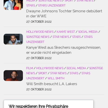
MEDIA
/
SONSTIGE NEWS
/
SPORT
/
STAR NEWS
/
STARS
/
STARS UNZENSIERT
Dwayne Johnsons Tochter Simone debütiert
in der WWE
27. OKTOBER 2022
HOLLYWOOD NEWS
/
KANYE WEST
/
SOCIAL MEDIA
/
SONSTIGE NEWS
/
STAR NEWS
/
STARS
/
STARS
UNZENSIERT
Kanye West aus Skechers rausgeschmissen,
er wurde nicht eingeladen
27. OKTOBER 2022
FILM
/
HOLLYWOOD NEWS
/
SOCIAL MEDIA
/
SONSTIGE
NEWS
/
SPORT
/
STAR NEWS
/
STARS
/
STARS
UNZENSIERT
/
WILL SMITH
Will Smith besucht L.A. Lakers
27. OKTOBER 2022
Wir respektieren Ihre Privatsphäre