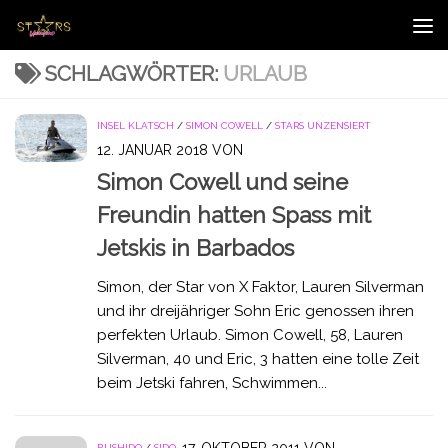
Zum Inhalt springen
SCHLAGWÖRTER:
URLAUB
INSEL KLATSCH
/
SIMON COWELL
/
STARS UNZENSIERT
12. JANUAR 2018
VON
Simon Cowell und seine
Freundin hatten Spass mit
Jetskis in Barbados
Simon, der Star von X Faktor, Lauren Silverman
und ihr dreijähriger Sohn Eric genossen ihren
perfekten Urlaub. Simon Cowell, 58, Lauren
Silverman, 40 und Eric, 3 hatten eine tolle Zeit
beim Jetski fahren, Schwimmen...
BUSHIDO
/
SIDO