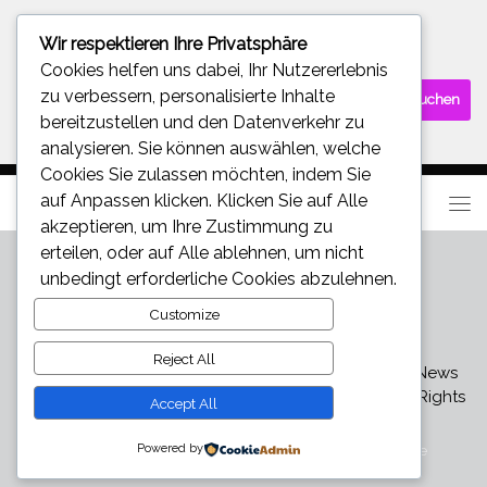
Wir respektieren Ihre Privatsphäre
SUCHE
Cookies helfen uns dabei, Ihr Nutzererlebnis
Suchen
zu verbessern, personalisierte Inhalte
nach:
bereitzustellen und den Datenverkehr zu
analysieren. Sie können auswählen, welche
Cookies Sie zulassen möchten, indem Sie
auf
Anpassen
klicken. Klicken Sie auf
Alle
akzeptieren
, um Ihre Zustimmung zu
erteilen, oder auf
Alle ablehnen
, um nicht
unbedingt erforderliche Cookies abzulehnen.
Customize
Reject All
Star und Promi News - Aktuelle Bilder, Videos und News
über den neuesten Klatsch und Tratsch © 2026. All Rights
Accept All
Reserved.
Powered by
Präsentiert von
- Entworfen mit dem
Hueman-Theme