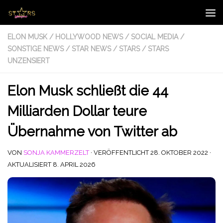
Zum Inhalt springen
ELON MUSK
/
HOLLYWOOD NEWS
/
SOCIAL MEDIA
/
SONSTIGE NEWS
/
STAR NEWS
/
STARS
/
STARS
UNZENSIERT
Elon Musk schließt die 44
Milliarden Dollar teure
Übernahme von Twitter ab
VON
SONJA KAMMERZELT
· VERÖFFENTLICHT
28. OKTOBER 2022
·
AKTUALISIERT
8. APRIL 2026