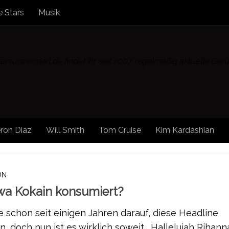
 Stars
Musik
rsunzensiert.de findet ihr seit 2007 regelmäßig aktuelle Ge
ron Diaz
Will Smith
Tom Cruise
Kim Kardashian
ON
wa Kokain konsumiert?
te schon seit einigen Jahren darauf, diese Headline
, doch nun ist es wirklich soweit. Hallelujah Rihanna