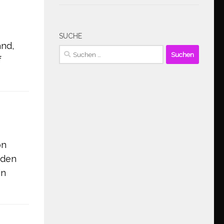
SUCHE
nd,
Suchen
f
nach:
on
nden
in