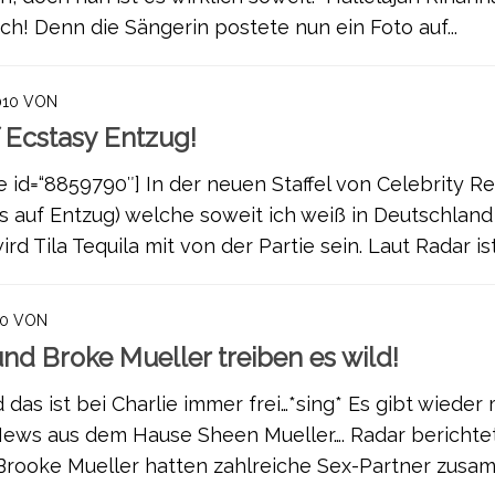
ich! Denn die Sängerin postete nun ein Foto auf...
010
VON
f Ecstasy Entzug!
e id=“8859790″] In der neuen Staffel von Celebrity R
s auf Entzug) welche soweit ich weiß in Deutschland
rd Tila Tequila mit von der Partie sein. Laut Radar ist.
10
VON
nd Broke Mueller treiben es wild!
 das ist bei Charlie immer frei…*sing* Es gibt wieder 
News aus dem Hause Sheen Mueller…. Radar berichtet
Brooke Mueller hatten zahlreiche Sex-Partner zusam