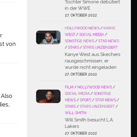
Tochter Simone debütiert
in der WWE
27. OKTOBER 2022
HOLLYWOOD NEWS
/
KANYE
r
WEST
/
SOCIAL MEDIA
/
SONSTIGE NEWS
/
STAR NEWS
st von
/
STARS
/
STARS UNZENSIERT
Kanye West aus Skechers
rausgeschmissen, er
wurde nicht eingeladen
27. OKTOBER 2022
FILM
/
HOLLYWOOD NEWS
/
SOCIAL MEDIA
/
SONSTIGE
 Also
NEWS
/
SPORT
/
STAR NEWS
/
ies,
STARS
/
STARS UNZENSIERT
/
WILL SMITH
Will Smith besucht L.A.
Lakers
27. OKTOBER 2022