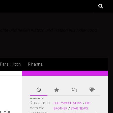
rüchte und heißen Klatsch und Tratsch aus Hollywood
Paris Hilton
Rihanna
FOLLOW:
HOLLYWOOD NEWS
/
BIG
BROTHER
/
STAR NEWS
, die