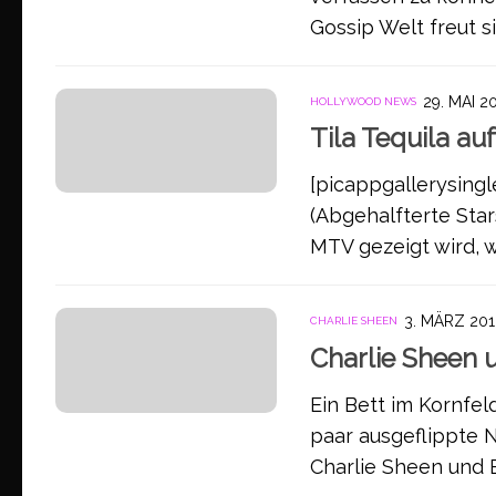
Gossip Welt freut s
29. MAI 2
HOLLYWOOD NEWS
Tila Tequila au
[picappgallerysingl
(Abgehalfterte Star
MTV gezeigt wird, wi
3. MÄRZ 20
CHARLIE SHEEN
Charlie Sheen u
Ein Bett im Kornfeld
paar ausgeflippte 
Charlie Sheen und 