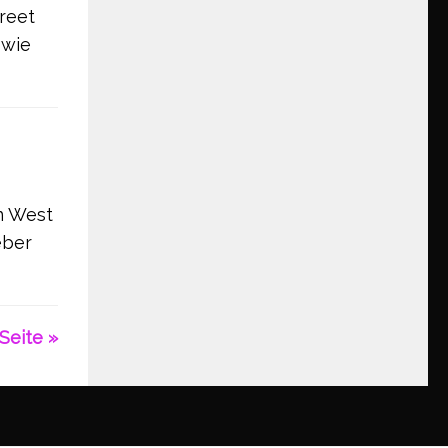
reet
 wie
n West
eber
Seite »