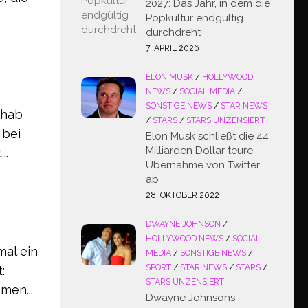
2027: Das Jahr, in dem die
Popkultur endgültig
durchdreht
7. APRIL 2026
ELON MUSK
/
HOLLYWOOD
NEWS
/
SOCIAL MEDIA
/
SONSTIGE NEWS
/
STAR NEWS
ehab
/
STARS
/
STARS UNZENSIERT
 bei
Elon Musk schließt die 44
Milliarden Dollar teure
..
Übernahme von Twitter
ab
28. OKTOBER 2022
DWAYNE JOHNSON
/
HOLLYWOOD NEWS
/
SOCIAL
mal ein
MEDIA
/
SONSTIGE NEWS
/
SPORT
/
STAR NEWS
/
STARS
/
:
STARS UNZENSIERT
men...
Dwayne Johnsons