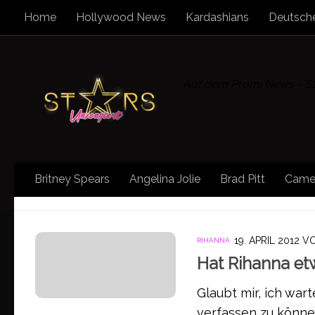
Home
Hollywood News
Kardashians
Deutsche
Zum Inhalt springen
Auf dem Promi News - Sta
Britney Spears
Angelina Jolie
Brad Pitt
Came
SCHLAGWÖRTER:
PARTY
19. APRIL 2012
V
RIHANNA
Hat Rihanna et
Glaubt mir, ich war
verfassen zu können