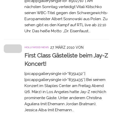
[picappgallerysingle id=“8902710″] Am
nächsten Sonntag verteidigt Vitali Klitschko
seinen WBC-Titel gegen den Schwergewichts-
Europameister Albert Sosnowski aus Polen. Zu
sehen gibt es den Kampf auf RTL live ab 22.10
Uhr. Das heiße Motto: „Dr. Eisenfaust...
27. MÄRZ 2010
VON
HOLLYWOOD NEWS
First Class Gästeliste beim Jay-Z
Koncert!
[picappgallerysingle id=“8351432″]
[picappgallerysingle id=“8351435″] Bei seinem
Konzert im Staples Center am Freitag Abend
(26. März) in Los Angeles hatte Jay-Z reichlich
prominente Gäste. Unter anderem Christina
Aguilera (mit Ehemann Jordan Bratman),
Jessica Alba (mit Ehemann...