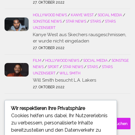
27. OKTOBER 2022
HOLLYWOOD NEWS
/
KANYE WEST
/
SOCIAL MEDIA
/
SONSTIGE NEWS
/
STAR NEWS
/
STARS
/
STARS
UNZENSIERT
Kanye West aus Skechers rausgeschmissen,
er wurde nicht eingeladen
27. OKTOBER 2022
FILM
/
HOLLYWOOD NEWS
/
SOCIAL MEDIA
/
SONSTIGE
NEWS
/
SPORT
/
STAR NEWS
/
STARS
/
STARS
UNZENSIERT
/
WILL SMITH
Will Smith besucht L.A. Lakers
27. OKTOBER 2022
Wir respektieren Ihre Privatsphäre
SUCHE
Cookies helfen uns dabei, Ihr Nutzererlebnis
Suchen
zu verbessern, personalisierte Inhalte
nach:
bereitzustellen und den Datenverkehr zu