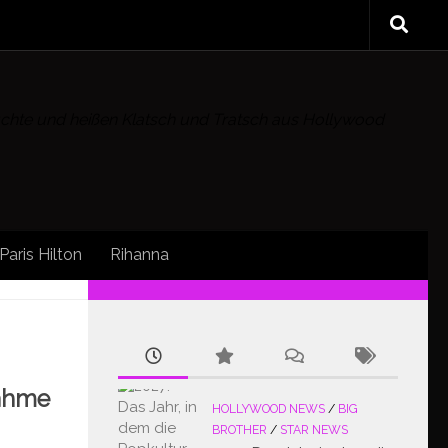
rüchte und heißen Klatsch und Tratsch aus Hollywood
Paris Hilton
Rihanna
FOLLOW:
nahme
HOLLYWOOD NEWS
/
BIG
BROTHER
/
STAR NEWS