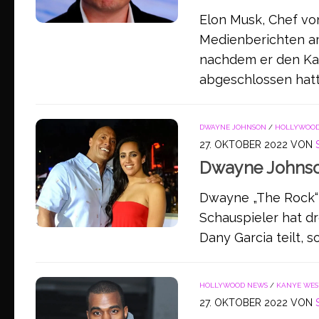
Elon Musk, Chef vo
Medienberichten a
nachdem er den Kau
abgeschlossen hatt
DWAYNE JOHNSON
/
HOLLYWOOD
27. OKTOBER 2022
VON
Dwayne Johnso
Dwayne „The Rock“ 
Schauspieler hat dr
Dany Garcia teilt, s
HOLLYWOOD NEWS
/
KANYE WES
27. OKTOBER 2022
VON