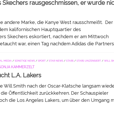
 Skechers rausgeschmissen, er wurde ni
ine andere Marke, die Kanye West rausschmeißt. Der
em kalifornischen Hauptquartier des
ers Skechers eskortiert, nachdem er am Mittwoch
taucht war, einen Tag nachdem Adidas die Partnersc
AL MEDIA
/
SONSTIGE NEWS
/
SPORT
/
STAR NEWS
/
STARS
/
STARS UNZENSIERT
/
WILL S
SONJA KAMMERZELT
cht L.A. Lakers
de Will Smith nach der Oscar-Klatsche langsam wiede
die Öffentlichkeit zurückkehren. Der Schauspieler
och die Los Angeles Lakers, um über den Umgang m