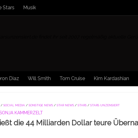
 Stars
Musik
rsunzensiert.de findet ihr seit 2007 regelmäßig aktuelle Ge
ron Diaz
Will Smith
Tom Cruise
Kim Kardashian
/
SOCIAL MEDIA
/
SONSTIGE NEWS
/
STAR NEWS
/
STARS
/
STARS UNZENSIERT
SONJA KAMMERZELT
ießt die 44 Milliarden Dollar teure Über