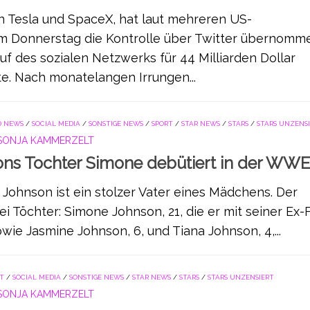
n Tesla und SpaceX, hat laut mehreren US-
m Donnerstag die Kontrolle über Twitter übernomm
f des sozialen Netzwerks für 44 Milliarden Dollar
e. Nach monatelangen Irrungen...
 NEWS
/
SOCIAL MEDIA
/
SONSTIGE NEWS
/
SPORT
/
STAR NEWS
/
STARS
/
STARS UNZENS
SONJA KAMMERZELT
ns Tochter Simone debütiert in der WW
Johnson ist ein stolzer Vater eines Mädchens. Der
ei Töchter: Simone Johnson, 21, die er mit seiner Ex-
owie Jasmine Johnson, 6, und Tiana Johnson, 4,...
T
/
SOCIAL MEDIA
/
SONSTIGE NEWS
/
STAR NEWS
/
STARS
/
STARS UNZENSIERT
SONJA KAMMERZELT