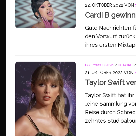
22. OKTOBER 2022
VON
Cardi B gewinn
Gute Nachrichten fü
den Vorwurf zurück
ihres ersten Mixtap
HOLLYWOOD NEWS
/
HOT-GIRLS
21. OKTOBER 2022
VON
Taylor Swift ve
Taylor Swift hat ih
„eine Sammlung von
Reise durch Schrec
zehntes Studioalbum