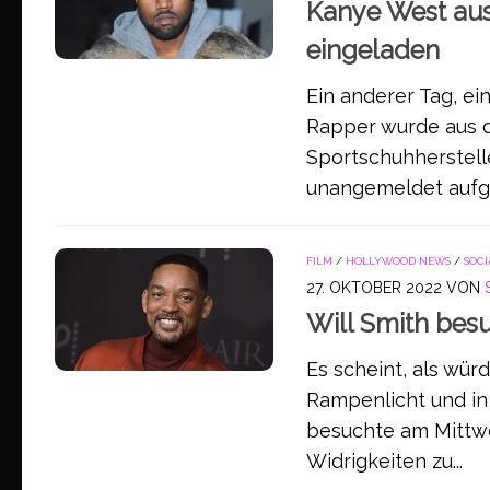
Kanye West aus
eingeladen
Ein anderer Tag, e
Rapper wurde aus d
Sportschuhherstell
unangemeldet aufge
FILM
/
HOLLYWOOD NEWS
/
SOCI
27. OKTOBER 2022
VON
Will Smith besu
Es scheint, als wür
Rampenlicht und in 
besuchte am Mittw
Widrigkeiten zu...