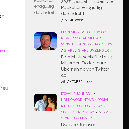
2027: Das Jahr, in dem die
Popkultur endgültig
durchdreht
en,
7. APRIL 2026
ELON MUSK
/
HOLLYWOOD
NEWS
/
SOCIAL MEDIA
/
SONSTIGE NEWS
/
STAR NEWS
/
STARS
/
STARS UNZENSIERT
IERT
Elon Musk schließt die 44
Milliarden Dollar teure
E
Übernahme von Twitter
ab
28. OKTOBER 2022
Frau
DWAYNE JOHNSON
/
HOLLYWOOD NEWS
/
SOCIAL
MEDIA
/
SONSTIGE NEWS
/
SPORT
/
STAR NEWS
/
STARS
/
STARS UNZENSIERT
Dwayne Johnsons