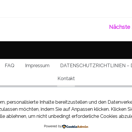
Nächste 
FAQ
Impressum
DATENSCHUTZRICHTLINIEN – 
Kontakt
rn, personalisierte Inhalte bereitzustellen und den Datenverk
 zulassen möchten, indem Sie auf
Anpassen
klicken. Klicken S
lle ablehnen
, um nicht unbedingt erforderliche Cookies abzul
 über den neuesten Klatsch
Powered by