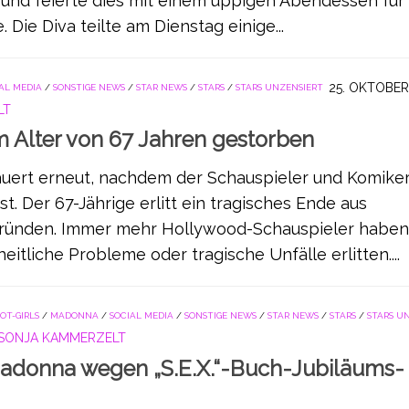
t und feierte dies mit einem üppigen Abendessen für
 Die Diva teilte am Dienstag einige...
25. OKTOBER
AL MEDIA
/
SONSTIGE NEWS
/
STAR NEWS
/
STARS
/
STARS UNZENSIERT
LT
m Alter von 67 Jahren gestorben
auert erneut, nachdem der Schauspieler und Komiker
t. Der 67-Jährige erlitt ein tragisches Ende aus
Gründen. Immer mehr Hollywood-Schauspieler haben
eitliche Probleme oder tragische Unfälle erlitten....
OT-GIRLS
/
MADONNA
/
SOCIAL MEDIA
/
SONSTIGE NEWS
/
STAR NEWS
/
STARS
/
STARS U
SONJA KAMMERZELT
Madonna wegen „S.E.X.“-Buch-Jubiläums-