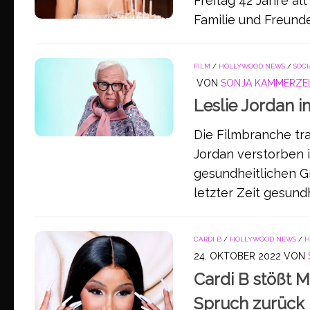
Freitag 42 Jahre al
Familie und Freunde.
FILM
/
HOLLYWOOD NEWS
/
SOCI
VON
SONJA KAMMERZE
Leslie Jordan i
Die Filmbranche tr
Jordan verstorben is
gesundheitlichen 
letzter Zeit gesundh
CARDI B
/
HOLLYWOOD NEWS
/
H
24. OKTOBER 2022
VON
Cardi B stößt 
Spruch zurück