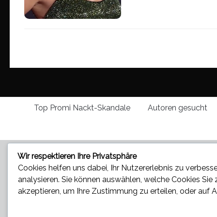
Top Promi Nackt-Skandale
Autoren gesucht
Wir respektieren Ihre Privatsphäre
Cookies helfen uns dabei, Ihr Nutzererlebnis zu verbesse
analysieren. Sie können auswählen, welche Cookies Sie
akzeptieren
, um Ihre Zustimmung zu erteilen, oder auf
A
Star und Promi News - Aktuelle Bilder, Videos und News
und Tratsch © 2026. All Rights Reserved.