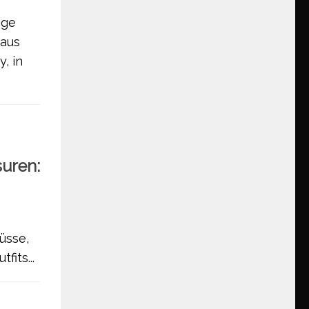
ige
 aus
, in
suren:
üsse,
fits...