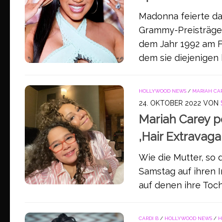
Madonna feierte das
Grammy-Preisträger
dem Jahr 1992 am Fr
dem sie diejenigen 
HOLLYWOOD NEWS
/
MARIAH CA
24. OKTOBER 2022
VON
Mariah Carey po
‚Hair Extravaga
Wie die Mutter, so 
Samstag auf ihren 
auf denen ihre Tocht
CARDI B
/
HOLLYWOOD NEWS
/
H