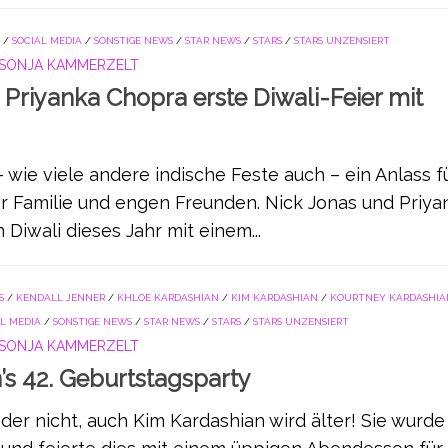
/
SOCIAL MEDIA
/
SONSTIGE NEWS
/
STAR NEWS
/
STARS
/
STARS UNZENSIERT
SONJA KAMMERZELT
Priyanka Chopra erste Diwali-Feier mit
– wie viele andere indische Feste auch – ein Anlass f
er Familie und engen Freunden. Nick Jonas und Priya
 Diwali dieses Jahr mit einem...
S
/
KENDALL JENNER
/
KHLOE KARDASHIAN
/
KIM KARDASHIAN
/
KOURTNEY KARDASHIA
AL MEDIA
/
SONSTIGE NEWS
/
STAR NEWS
/
STARS
/
STARS UNZENSIERT
SONJA KAMMERZELT
’s 42. Geburtstagsparty
er nicht, auch Kim Kardashian wird älter! Sie wurd