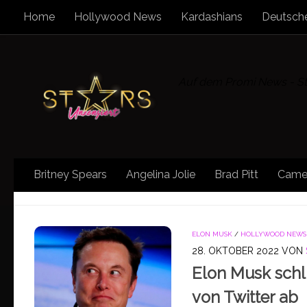
Home
Hollywood News
Kardashians
Deutsche
Zum Inhalt springen
Auf dem Promi News - Sta
Britney Spears
Angelina Jolie
Brad Pitt
Came
KATEGORIE:
SOCIAL MEDIA
ELON MUSK
/
HOLLYWOOD NEWS
28. OKTOBER 2022
VON
Elon Musk schl
von Twitter ab