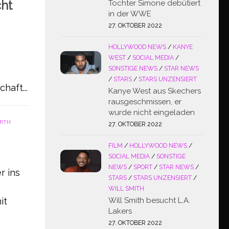
cht
Tochter Simone debütiert
in der WWE
27. OKTOBER 2022
HOLLYWOOD NEWS
/
KANYE
WEST
/
SOCIAL MEDIA
/
SONSTIGE NEWS
/
STAR NEWS
/
STARS
/
STARS UNZENSIERT
haft...
Kanye West aus Skechers
rausgeschmissen, er
wurde nicht eingeladen
MITH
27. OKTOBER 2022
FILM
/
HOLLYWOOD NEWS
/
SOCIAL MEDIA
/
SONSTIGE
NEWS
/
SPORT
/
STAR NEWS
/
r ins
STARS
/
STARS UNZENSIERT
/
WILL SMITH
it
Will Smith besucht L.A.
Lakers
27. OKTOBER 2022