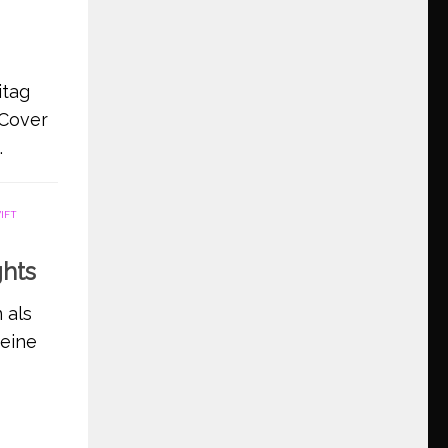
itag
 Cover
.
IFT
ghts
 als
 eine