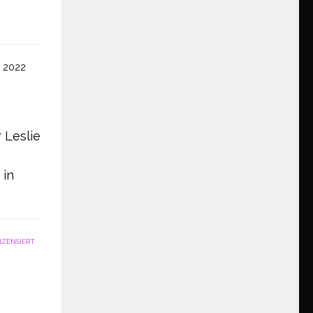
 2022
 Leslie
 in
NZENSIERT