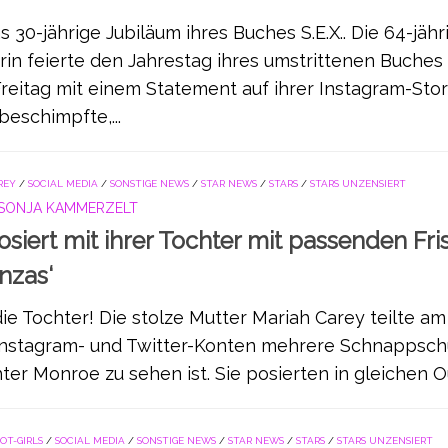
 30-jährige Jubiläum ihres Buches S.E.X.. Die 64-jähr
in feierte den Jahrestag ihres umstrittenen Buches
eitag mit einem Statement auf ihrer Instagram-Story
beschimpfte,...
REY
/
SOCIAL MEDIA
/
SONSTIGE NEWS
/
STAR NEWS
/
STARS
/
STARS UNZENSIERT
SONJA KAMMERZELT
siert mit ihrer Tochter mit passenden Fri
nzas‘
die Tochter! Die stolze Mutter Mariah Carey teilte am
Instagram- und Twitter-Konten mehrere Schnappsch
er Monroe zu sehen ist. Sie posierten in gleichen Out
OT-GIRLS
/
SOCIAL MEDIA
/
SONSTIGE NEWS
/
STAR NEWS
/
STARS
/
STARS UNZENSIERT