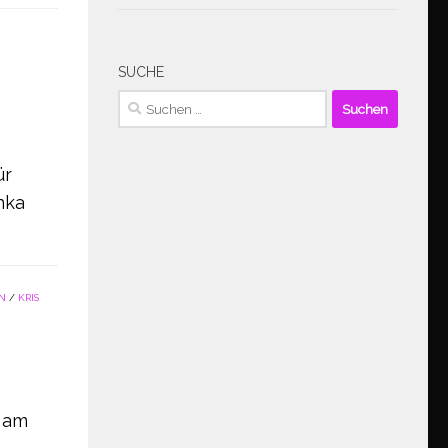
SUCHE
Suchen
nach:
ür
nka
N
/
KRIS
e am