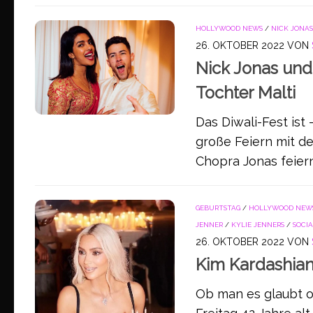
HOLLYWOOD NEWS
/
NICK JONAS
26. OKTOBER 2022
VON
Nick Jonas und 
Tochter Malti
Das Diwali-Fest ist 
große Feiern mit d
Chopra Jonas feiern
GEBURTSTAG
/
HOLLYWOOD NEW
JENNER
/
KYLIE JENNERS
/
SOCI
26. OKTOBER 2022
VON
Kim Kardashian
Ob man es glaubt od