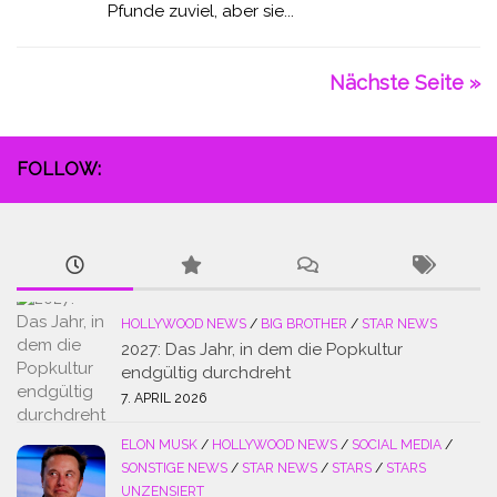
Pfunde zuviel, aber sie...
Nächste Seite »
FOLLOW:
HOLLYWOOD NEWS
/
BIG BROTHER
/
STAR NEWS
2027: Das Jahr, in dem die Popkultur
endgültig durchdreht
7. APRIL 2026
ELON MUSK
/
HOLLYWOOD NEWS
/
SOCIAL MEDIA
/
SONSTIGE NEWS
/
STAR NEWS
/
STARS
/
STARS
UNZENSIERT