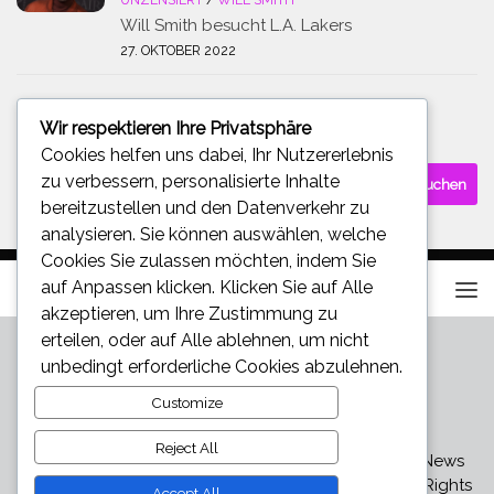
UNZENSIERT
/
WILL SMITH
Will Smith besucht L.A. Lakers
27. OKTOBER 2022
Wir respektieren Ihre Privatsphäre
SUCHE
Cookies helfen uns dabei, Ihr Nutzererlebnis
Suchen
zu verbessern, personalisierte Inhalte
nach:
bereitzustellen und den Datenverkehr zu
analysieren. Sie können auswählen, welche
Cookies Sie zulassen möchten, indem Sie
auf
Anpassen
klicken. Klicken Sie auf
Alle
akzeptieren
, um Ihre Zustimmung zu
erteilen, oder auf
Alle ablehnen
, um nicht
unbedingt erforderliche Cookies abzulehnen.
Customize
Reject All
Star und Promi News - Aktuelle Bilder, Videos und News
über den neuesten Klatsch und Tratsch © 2026. All Rights
Accept All