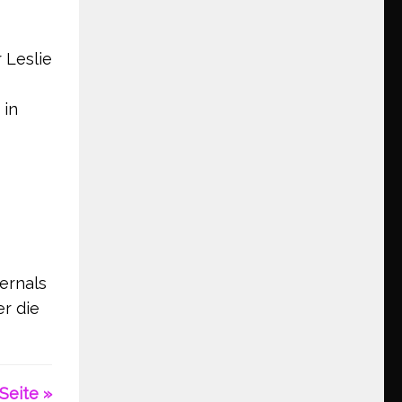
 Leslie
 in
ernals
er die
Seite »