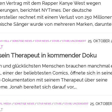
inen Vertrag mit dem Rapper Kanye West wegen
ßerungen, berichtet NYTimes. Der deutsche
rsteller rechnet mit einem Verlust von 250 Millione
anische Sänger wurde von mehreren Marken, darunter 
25. OKTOBER 
AH HILL
/
SONSTIGE NEWS
/
STAR NEWS
/
STARS
/
STARS UNZENSIERT
LT
 sein Therapeut in kommender Doku
ten und glücklichsten Menschen brauchen manchmal 
, einer der beliebtesten Comics, öffnete sich in sein
-Dokumentation mit seinem Therapeut über seine
e. Jonah bereitet sich darauf vor,...
25. OKTOBER
AL MEDIA
/
SONSTIGE NEWS
/
STAR NEWS
/
STARS
/
STARS UNZENSIERT
LT