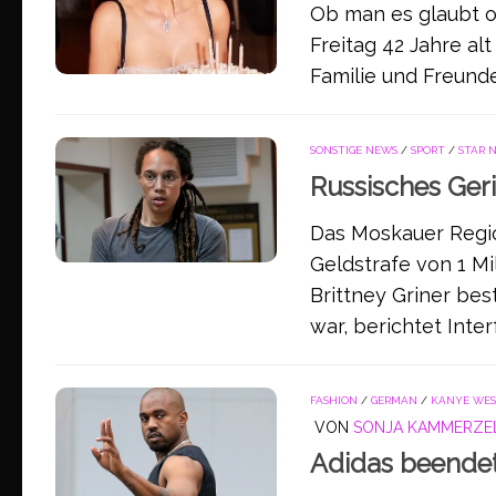
Ob man es glaubt od
Freitag 42 Jahre al
Familie und Freunde.
SONSTIGE NEWS
/
SPORT
/
STAR 
Russisches Geri
Das Moskauer Regio
Geldstrafe von 1 Mi
Brittney Griner bes
war, berichtet Interf
FASHION
/
GERMAN
/
KANYE WE
VON
SONJA KAMMERZE
Adidas beendet