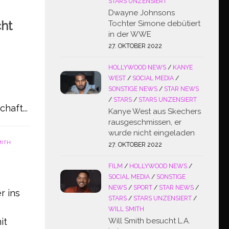
STARS UNZENSIERT
Dwayne Johnsons
cht
Tochter Simone debütiert
in der WWE
27. OKTOBER 2022
HOLLYWOOD NEWS
/
KANYE
WEST
/
SOCIAL MEDIA
/
SONSTIGE NEWS
/
STAR NEWS
/
STARS
/
STARS UNZENSIERT
haft...
Kanye West aus Skechers
rausgeschmissen, er
wurde nicht eingeladen
MITH
27. OKTOBER 2022
FILM
/
HOLLYWOOD NEWS
/
SOCIAL MEDIA
/
SONSTIGE
NEWS
/
SPORT
/
STAR NEWS
/
r ins
STARS
/
STARS UNZENSIERT
/
WILL SMITH
it
Will Smith besucht L.A.