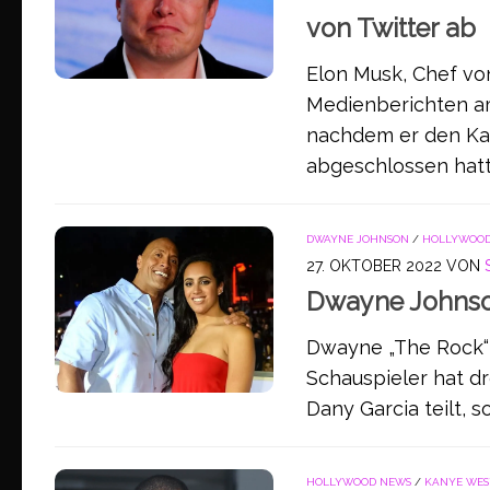
von Twitter ab
Elon Musk, Chef vo
Medienberichten a
nachdem er den Kau
abgeschlossen hatt
DWAYNE JOHNSON
/
HOLLYWOOD
27. OKTOBER 2022
VON
Dwayne Johnso
Dwayne „The Rock“ 
Schauspieler hat dr
Dany Garcia teilt, s
HOLLYWOOD NEWS
/
KANYE WES