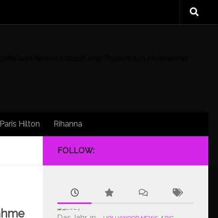
rüchte und heißen Klatsch und Tratsch aus Hollywood
Paris Hilton
Rihanna
FOLLOW:
nahme