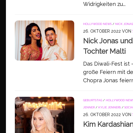
Widrigkeiten zu...
HOLLYWOOD NEWS
/
NICK JONAS
26. OKTOBER 2022
VON
Nick Jonas und 
Tochter Malti
Das Diwali-Fest ist 
große Feiern mit d
Chopra Jonas feiern
GEBURTSTAG
/
HOLLYWOOD NEW
JENNER
/
KYLIE JENNERS
/
SOCI
26. OKTOBER 2022
VON
Kim Kardashian