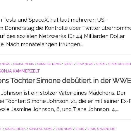
n Tesla und SpaceX, hat laut mehreren US-
m Donnerstag die Kontrolle über Twitter übernomm
f des sozialen Netzwerks für 44 Milliarden Dollar
e. Nach monatelangen Irrungen...
 NEWS
/
SOCIAL MEDIA
/
SONSTIGE NEWS
/
SPORT
/
STAR NEWS
/
STARS
/
STARS UNZENS
SONJA KAMMERZELT
ns Tochter Simone debütiert in der WW
Johnson ist ein stolzer Vater eines Mädchens. Der
ei Töchter: Simone Johnson, 21, die er mit seiner Ex-
owie Jasmine Johnson, 6, und Tiana Johnson, 4,...
T
/
SOCIAL MEDIA
/
SONSTIGE NEWS
/
STAR NEWS
/
STARS
/
STARS UNZENSIERT