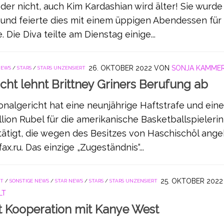
er nicht, auch Kim Kardashian wird älter! Sie wurd
t und feierte dies mit einem üppigen Abendessen für
 Die Diva teilte am Dienstag einige...
26. OKTOBER 2022
VON
SONJA KAMME
NEWS
/
STARS
/
STARS UNZENSIERT
cht lehnt Brittney Griners Berufung ab
nalgericht hat eine neunjährige Haftstrafe und eine
llion Rubel für die amerikanische Basketballspielerin
tätigt, die wegen des Besitzes von Haschischöl ange
ax.ru. Das einzige „Zugeständnis“...
25. OKTOBER 2022
ST
/
SONSTIGE NEWS
/
STAR NEWS
/
STARS
/
STARS UNZENSIERT
LT
 Kooperation mit Kanye West