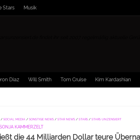
 Stars
Musik
rsunzensiert.de findet ihr seit 2007 regelmäßig aktuelle Ge
ron Diaz
Will Smith
Tom Cruise
Kim Kardashian
/
SOCIAL MEDIA
/
SONSTIGE NEWS
/
STAR NEWS
/
STARS
/
STARS UNZENSIERT
SONJA KAMMERZELT
ießt die 44 Milliarden Dollar teure Über