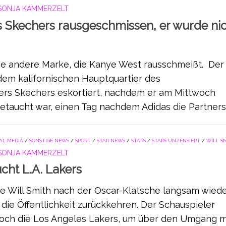
SONJA KAMMERZELT
 Skechers rausgeschmissen, er wurde ni
ine andere Marke, die Kanye West rausschmeißt. Der
em kalifornischen Hauptquartier des
ers Skechers eskortiert, nachdem er am Mittwoch
taucht war, einen Tag nachdem Adidas die Partnersc
AL MEDIA
/
SONSTIGE NEWS
/
SPORT
/
STAR NEWS
/
STARS
/
STARS UNZENSIERT
/
WILL S
SONJA KAMMERZELT
cht L.A. Lakers
de Will Smith nach der Oscar-Klatsche langsam wiede
die Öffentlichkeit zurückkehren. Der Schauspieler
och die Los Angeles Lakers, um über den Umgang m