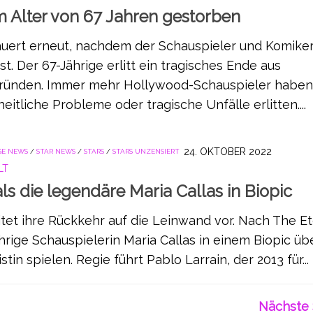
m Alter von 67 Jahren gestorben
auert erneut, nachdem der Schauspieler und Komiker
t. Der 67-Jährige erlitt ein tragisches Ende aus
Gründen. Immer mehr Hollywood-Schauspieler haben
eitliche Probleme oder tragische Unfälle erlitten....
24. OKTOBER 2022
GE NEWS
/
STAR NEWS
/
STARS
/
STARS UNZENSIERT
LT
als die legendäre Maria Callas in Biopic
itet ihre Rückkehr auf die Leinwand vor. Nach The Et
ährige Schauspielerin Maria Callas in einem Biopic üb
tin spielen. Regie führt Pablo Larrain, der 2013 für...
Nächste 