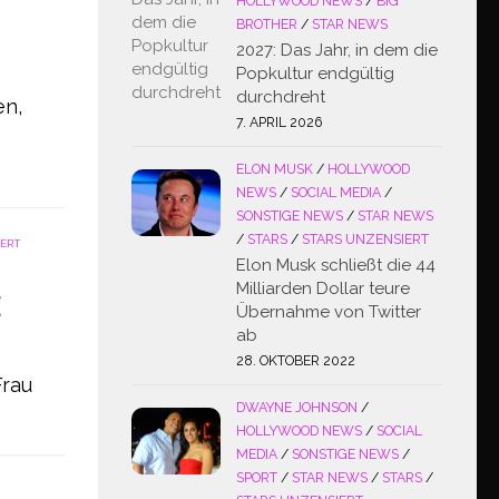
HOLLYWOOD NEWS
/
BIG
BROTHER
/
STAR NEWS
2027: Das Jahr, in dem die
Popkultur endgültig
durchdreht
en,
7. APRIL 2026
ELON MUSK
/
HOLLYWOOD
NEWS
/
SOCIAL MEDIA
/
SONSTIGE NEWS
/
STAR NEWS
/
STARS
/
STARS UNZENSIERT
IERT
Elon Musk schließt die 44
Milliarden Dollar teure
E
Übernahme von Twitter
ab
28. OKTOBER 2022
Frau
DWAYNE JOHNSON
/
HOLLYWOOD NEWS
/
SOCIAL
MEDIA
/
SONSTIGE NEWS
/
SPORT
/
STAR NEWS
/
STARS
/