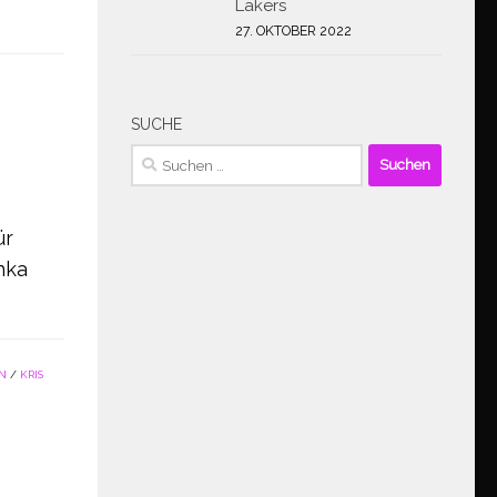
Lakers
27. OKTOBER 2022
SUCHE
Suchen
nach:
ür
nka
N
/
KRIS