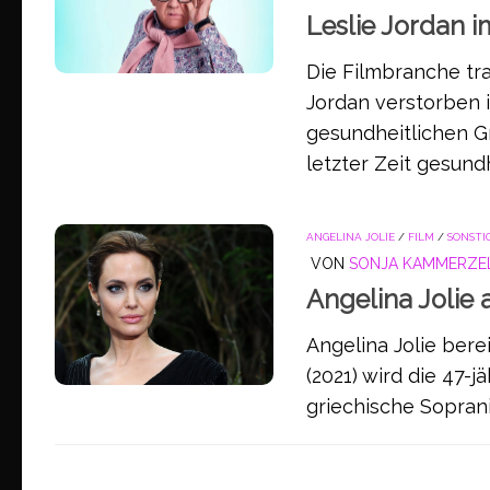
Leslie Jordan i
Die Filmbranche tr
Jordan verstorben is
gesundheitlichen 
letzter Zeit gesundh
ANGELINA JOLIE
/
FILM
/
SONSTI
VON
SONJA KAMMERZE
Angelina Jolie 
Angelina Jolie bere
(2021) wird die 47-j
griechische Sopranis