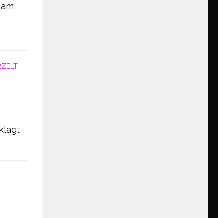
e am
RZELT
klagt