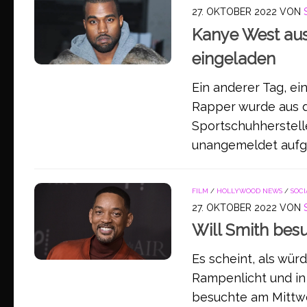
27. OKTOBER 2022
VON
Kanye West aus
eingeladen
Ein anderer Tag, e
Rapper wurde aus d
Sportschuhherstell
unangemeldet aufge
FILM
/
HOLLYWOOD NEWS
/
SOCI
27. OKTOBER 2022
VON
Will Smith besu
Es scheint, als wür
Rampenlicht und in 
besuchte am Mittw