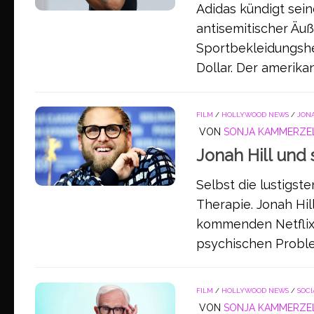
Adidas kündigt se
antisemitischer Äu
Sportbekleidungshe
Dollar. Der amerik
FILM
/
HOLLYWOOD NEWS
/
JON
VON
SONJA KAMMERZE
Jonah Hill und
Selbst die lustigs
Therapie. Jonah Hill
kommenden Netflix
psychischen Problem
FILM
/
HOLLYWOOD NEWS
/
SOCI
VON
SONJA KAMMERZE