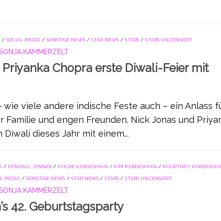
/
SOCIAL MEDIA
/
SONSTIGE NEWS
/
STAR NEWS
/
STARS
/
STARS UNZENSIERT
SONJA KAMMERZELT
Priyanka Chopra erste Diwali-Feier mit
– wie viele andere indische Feste auch – ein Anlass f
er Familie und engen Freunden. Nick Jonas und Priya
 Diwali dieses Jahr mit einem...
S
/
KENDALL JENNER
/
KHLOE KARDASHIAN
/
KIM KARDASHIAN
/
KOURTNEY KARDASHIA
AL MEDIA
/
SONSTIGE NEWS
/
STAR NEWS
/
STARS
/
STARS UNZENSIERT
SONJA KAMMERZELT
’s 42. Geburtstagsparty