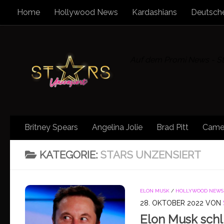
Home
Hollywood News
Kardashians
Deutsche
Zum Inhalt springen
Auf dem Promi News - Sta
Britney Spears
Angelina Jolie
Brad Pitt
Came
KATEGORIE:
STARS UNZENSIERT
ELON MUSK
/
HOLLYWOOD NEWS
28. OKTOBER 2022
VON
Elon Musk schl