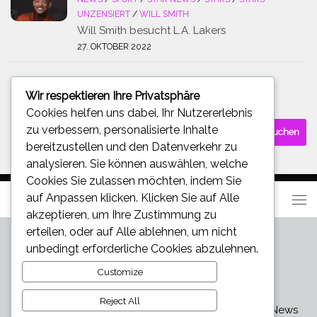
UNZENSIERT
/
WILL SMITH
Will Smith besucht L.A. Lakers
27. OKTOBER 2022
Wir respektieren Ihre Privatsphäre
SUCHE
Cookies helfen uns dabei, Ihr Nutzererlebnis
Suchen
zu verbessern, personalisierte Inhalte
nach:
bereitzustellen und den Datenverkehr zu
analysieren. Sie können auswählen, welche
Cookies Sie zulassen möchten, indem Sie
auf
Anpassen
klicken. Klicken Sie auf
Alle
akzeptieren
, um Ihre Zustimmung zu
erteilen, oder auf
Alle ablehnen
, um nicht
unbedingt erforderliche Cookies abzulehnen.
Customize
Reject All
Star und Promi News - Aktuelle Bilder, Videos und News