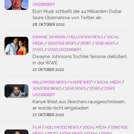
UNZENSIERT
Elon Musk schließt die 44 Milliarden Dollar
teure Übernahme von Twitter ab
28. OKTOBER 2022
DWAYNE JOHNSON
/
HOLLYWOOD NEWS
/
SOCIAL
MEDIA
/
SONSTIGE NEWS
/
SPORT
/
STAR NEWS
/
STARS
/
STARS UNZENSIERT
Dwayne Johnsons Tochter Simone debütiert
in der WWE
27. OKTOBER 2022
HOLLYWOOD NEWS
/
KANYE WEST
/
SOCIAL MEDIA
/
SONSTIGE NEWS
/
STAR NEWS
/
STARS
/
STARS
UNZENSIERT
Kanye West aus Skechers rausgeschmissen,
er wurde nicht eingeladen
27. OKTOBER 2022
FILM
/
HOLLYWOOD NEWS
/
SOCIAL MEDIA
/
SONSTIGE
NEWS
/
SPORT
/
STAR NEWS
/
STARS
/
STARS