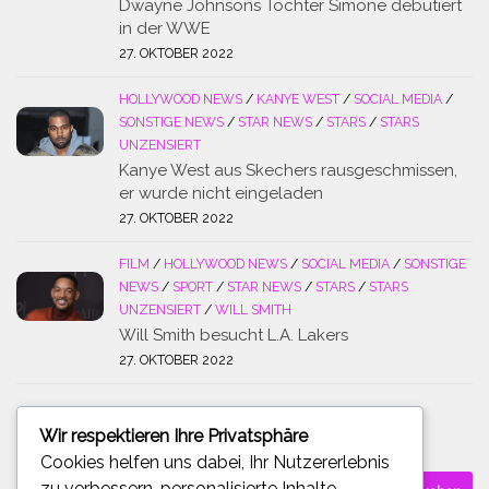
Dwayne Johnsons Tochter Simone debütiert
in der WWE
27. OKTOBER 2022
HOLLYWOOD NEWS
/
KANYE WEST
/
SOCIAL MEDIA
/
SONSTIGE NEWS
/
STAR NEWS
/
STARS
/
STARS
UNZENSIERT
Kanye West aus Skechers rausgeschmissen,
er wurde nicht eingeladen
27. OKTOBER 2022
FILM
/
HOLLYWOOD NEWS
/
SOCIAL MEDIA
/
SONSTIGE
NEWS
/
SPORT
/
STAR NEWS
/
STARS
/
STARS
UNZENSIERT
/
WILL SMITH
Will Smith besucht L.A. Lakers
27. OKTOBER 2022
Wir respektieren Ihre Privatsphäre
SUCHE
Cookies helfen uns dabei, Ihr Nutzererlebnis
Suchen
zu verbessern, personalisierte Inhalte