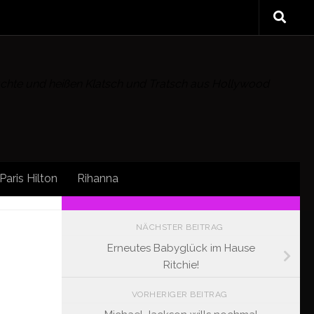
rüchte und heißen Klatsch und Tratsch aus Hollywood
Paris Hilton
Rihanna
FOLLOW:
NÄCHSTER BEITRAG
Erneutes Babyglück im Hause
Ritchie!
VORHERIGER BEITRAG