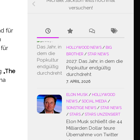
Michael Jackson wills nochmal
versuchen!
d für
n
für
HOLLYWOOD NEWS
/
BIG
BROTHER
/
STAR NEWS
2027: Das Jahr, in dem die
Popkultur endgültig
ng
„The
durchdreht
nna
7. APRIL 2026
ELON MUSK
/
HOLLYWOOD
NEWS
/
SOCIAL MEDIA
/
SONSTIGE NEWS
/
STAR NEWS
/
STARS
/
STARS UNZENSIERT
Elon Musk schließt die 44
Milliarden Dollar teure
Übernahme von Twitter