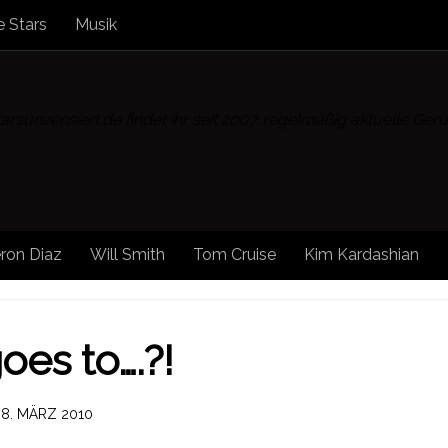
 Stars
Musik
rsunzensiert.de findet ihr seit 2007 regelmäßig aktuelle Ge
ron Diaz
Will Smith
Tom Cruise
Kim Kardashian
oes to….?!
T
8. MÄRZ 2010