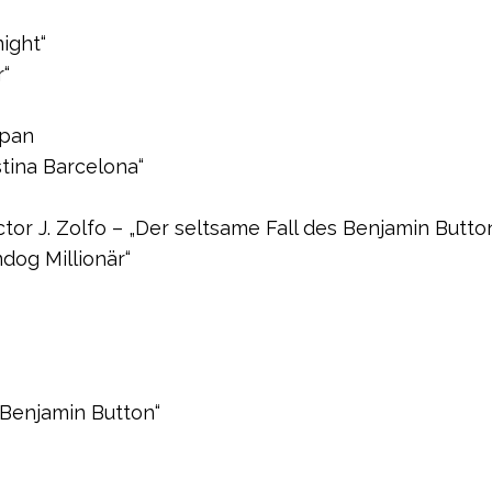
ight“
r“
apan
tina Barcelona“
or J. Zolfo – „Der seltsame Fall des Benjamin Butto
dog Millionär“
Benjamin Button“