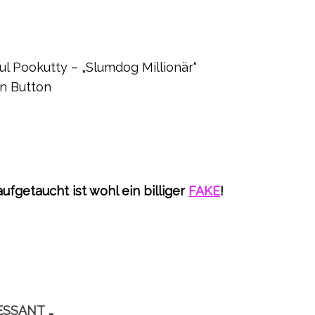
ul Pookutty – „Slumdog Millionär“
in Button
aufgetaucht ist wohl ein billiger
FAKE
!
ESSANT …