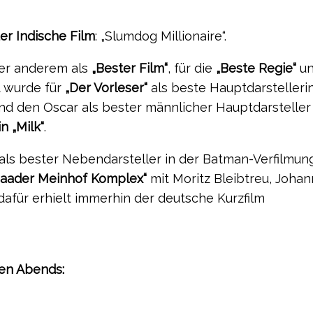
er Indische Film
: „Slumdog Millionaire“.
ter anderem als
„Bester Film“
, für die
„Beste Regie“
un
t wurde für
„Der Vorleser“
als beste Hauptdarstelleri
 den Oscar als bester männlicher Hauptdarsteller 
n „Milk“
.
ls bester Nebendarsteller in der Batman-Verfilmu
Baader Meinhof Komplex“
mit Moritz Bleibtreu, Joha
dafür erhielt immerhin der deutsche Kurzfilm
gen Abends: