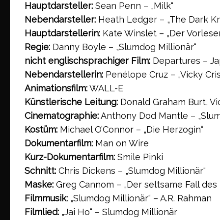
Hauptdarsteller:
Sean Penn – „Milk“
Nebendarsteller:
Heath Ledger – „The Dark Kn
Hauptdarstellerin:
Kate Winslet – „Der Vorlese
Regie:
Danny Boyle – „Slumdog Millionär“
nicht englischsprachiger Film:
Departures – J
Nebendarstellerin:
Penélope Cruz – „Vicky Cris
Animationsfilm:
WALL-E
Künstlerische Leitung:
Donald Graham Burt, Vict
Cinematographie:
Anthony Dod Mantle – „Slum
Kostüm:
Michael O’Connor – „Die Herzogin“
Dokumentarfilm:
Man on Wire
Kurz-Dokumentarfilm:
Smile Pinki
Schnitt:
Chris Dickens – „Slumdog Millionär“
Maske:
Greg Cannom – „Der seltsame Fall des 
Filmmusik:
„Slumdog Millionär“ – A.R. Rahman
Filmlied:
„Jai Ho“ – Slumdog Millionär