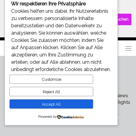
Wir respektieren Ihre Privatsphäre
SUCHE
Cookies helfen uns dabei, Ihr Nutzererlebnis
Suchen
zu verbessern, personalisierte Inhalte
nach:
bereitzustellen und den Datenverkehr zu
analysieren. Sie können auswählen, welche
Cookies Sie zulassen möchten, indem Sie
auf
Anpassen
klicken. Klicken Sie auf
Alle
akzeptieren
, um Ihre Zustimmung zu
erteilen, oder auf
Alle ablehnen
, um nicht
unbedingt erforderliche Cookies abzulehnen.
Customize
Reject All
Star und Promi News - Aktuelle Bilder, Videos und News
über den neuesten Klatsch und Tratsch © 2026. All Rights
Accept All
Reserved.
Powered by
Präsentiert von
- Entworfen mit dem
Hueman-Theme