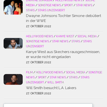
DWAYNE JOHNSON
/
HOLLYWOOD NEWS
/
SOCIAL
MEDIA
/
SONSTIGE NEWS
/
SPORT
/
STAR NEWS
/
STARS
/
STARS UNZENSIERT
Dwayne Johnsons Tochter Simone debütiert
in der WWE
27. OKTOBER 2022
HOLLYWOOD NEWS
/
KANYE WEST
/
SOCIAL MEDIA
/
SONSTIGE NEWS
/
STAR NEWS
/
STARS
/
STARS
UNZENSIERT
Kanye West aus Skechers rausgeschmissen,
er wurde nicht eingeladen
27. OKTOBER 2022
FILM
/
HOLLYWOOD NEWS
/
SOCIAL MEDIA
/
SONSTIGE
NEWS
/
SPORT
/
STAR NEWS
/
STARS
/
STARS
UNZENSIERT
/
WILL SMITH
Will Smith besucht L.A. Lakers
27. OKTOBER 2022