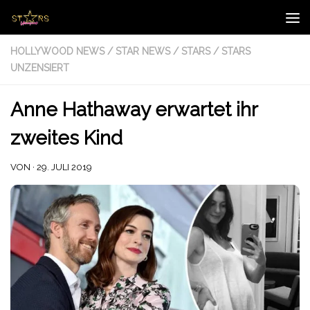
Zum Inhalt springen
HOLLYWOOD NEWS
/
STAR NEWS
/
STARS
/
STARS
UNZENSIERT
Anne Hathaway erwartet ihr
zweites Kind
VON
·
29. JULI 2019