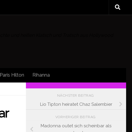
rüchte und heißen Klatsch und Tratsch aus Hollywood
Paris Hilton
Rihanna
FOLLOW:
NÄCHSTER BEITRAG
Lio Tipton heiratet Chaz Salembier
ar
VORHERIGER BEITRAG
Madonna outet sich scheinbar als