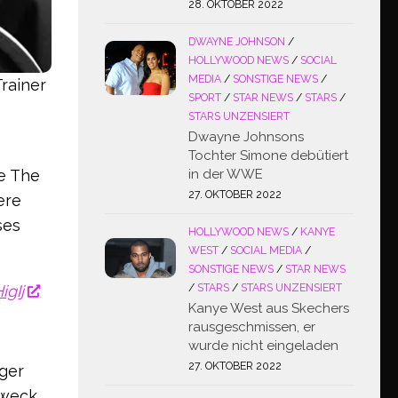
28. OKTOBER 2022
DWAYNE JOHNSON
/
HOLLYWOOD NEWS
/
SOCIAL
MEDIA
/
SONSTIGE NEWS
/
Trainer
SPORT
/
STAR NEWS
/
STARS
/
STARS UNZENSIERT
Dwayne Johnsons
Tochter Simone debütiert
in der WWE
ie The
27. OKTOBER 2022
ere
ses
HOLLYWOOD NEWS
/
KANYE
WEST
/
SOCIAL MEDIA
/
SONSTIGE NEWS
/
STAR NEWS
/
STARS
/
STARS UNZENSIERT
igIj
Kanye West aus Skechers
rausgeschmissen, er
wurde nicht eingeladen
27. OKTOBER 2022
ger
Zweck