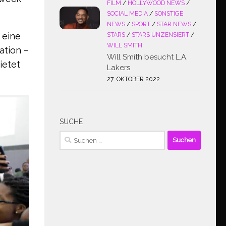
FILM
/
HOLLYWOOD NEWS
/
SOCIAL MEDIA
/
SONSTIGE
NEWS
/
SPORT
/
STAR NEWS
/
 eine
STARS
/
STARS UNZENSIERT
/
WILL SMITH
ation –
Will Smith besucht L.A.
ietet
Lakers
27. OKTOBER 2022
SUCHE
Suchen
nach: