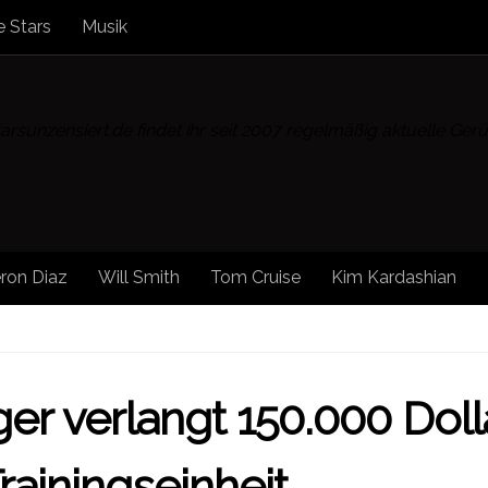
 Stars
Musik
rsunzensiert.de findet ihr seit 2007 regelmäßig aktuelle Ge
ron Diaz
Will Smith
Tom Cruise
Kim Kardashian
WS
/
SONSTIGE NEWS
/
SPORT
/
STAR NEWS
/
STARS
/
r verlangt 150.000 Doll
rainingseinheit