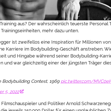
r Training aus? Der wahrscheinlich teuerste Personal 
 Trainingseinheiten, mehr dazu unten.
r ist zweifellos eine Inspiration für Millionen von
ine Karriere im Bodybuilding-Geschäft anstreben. W
chkeit und Hingabe während seiner Bodybuilding-Karri
 und war gleichzeitig einer der jüngsten Träger die
e Bodybuilding Contest, 1969
pic.twitter.com/MVC0eH
r 5, 2022
 Filmschauspieler und Politiker Arnold Schwarzeneg
die jeweils 150.000 Dollar für einen unglaublichen 