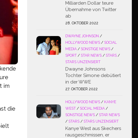
Milliarden Dollar teure
Übernahme von Twitter
ab
28. OKTOBER 2022
DWAYNE JOHNSON
/
HOLLYWOOD NEWS
/
SOCIAL
MEDIA
/
SONSTIGE NEWS
/
SPORT
/
STAR NEWS
/
STARS
/
STARS UNZENSIERT
ckende
Dwayne Johnsons
Tochter Simone debütiert
ure
in der WWE
t im
27. OKTOBER 2022
HOLLYWOOD NEWS
/
KANYE
st die
WEST
/
SOCIAL MEDIA
/
SONSTIGE NEWS
/
STAR NEWS
/
STARS
/
STARS UNZENSIERT
ielt
Kanye West aus Skechers
rausgeschmissen, er