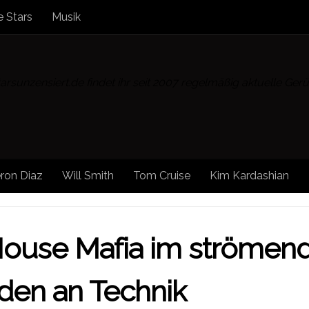
 Stars
Musik
rsunzensiert.de findet ihr seit 2007 regelmäßig aktuelle Ge
ron Diaz
Will Smith
Tom Cruise
Kim Kardashian
EWS
/
STARS
/
STARS UNZENSIERT
 House Mafia im strömen
den an Technik