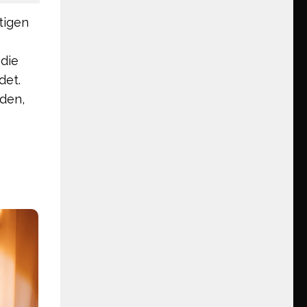
tigen
 die
det.
rden,