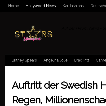
Home
Hollywood News
Kardashians
Deutsche
Zum Inhalt springen
Auf dem Promi News - Sta
Britney Spears
Angelina Jolie
Brad Pitt
Came
HOLLYWOOD NEWS
/
SONSTIGE NEWS
/
STAR N
Auftritt der Swedish
Regen, Millionenscha