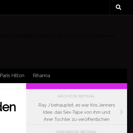
rüchte und heißen Klatsch und Tratsch aus Hollywood
Paris Hilton
Rihanna
FOLLOW:
NÄCHSTER BEITRAG
den
Ray J behauptet, es war Kris Jenners
Idee, das Sex-Tape von ihm und
ihrer Tochter zu veröffentlichen
VORHERIGER BEITRAG