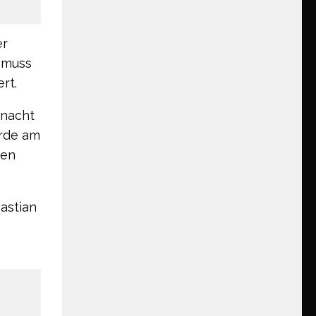
er
 muss
rt.
snacht
urde am
gen
astian