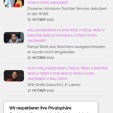
STARS
/
STARS UNZENSIERT
Dwayne Johnsons Tochter Simone debütiert
in der WWE
27. OKTOBER 2022
HOLLYWOOD NEWS
/
KANYE WEST
/
SOCIAL MEDIA
/
SONSTIGE NEWS
/
STAR NEWS
/
STARS
/
STARS
UNZENSIERT
Kanye West aus Skechers rausgeschmissen,
er wurde nicht eingeladen
27. OKTOBER 2022
FILM
/
HOLLYWOOD NEWS
/
SOCIAL MEDIA
/
SONSTIGE
NEWS
/
SPORT
/
STAR NEWS
/
STARS
/
STARS
UNZENSIERT
/
WILL SMITH
Will Smith besucht L.A. Lakers
27. OKTOBER 2022
Wir respektieren Ihre Privatsphäre
SUCHE