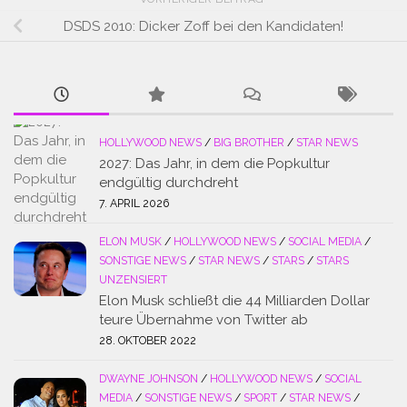
DSDS 2010: Dicker Zoff bei den Kandidaten!
HOLLYWOOD NEWS
/
BIG BROTHER
/
STAR NEWS
2027: Das Jahr, in dem die Popkultur
endgültig durchdreht
7. APRIL 2026
ELON MUSK
/
HOLLYWOOD NEWS
/
SOCIAL MEDIA
/
SONSTIGE NEWS
/
STAR NEWS
/
STARS
/
STARS
UNZENSIERT
Elon Musk schließt die 44 Milliarden Dollar
teure Übernahme von Twitter ab
28. OKTOBER 2022
DWAYNE JOHNSON
/
HOLLYWOOD NEWS
/
SOCIAL
MEDIA
/
SONSTIGE NEWS
/
SPORT
/
STAR NEWS
/