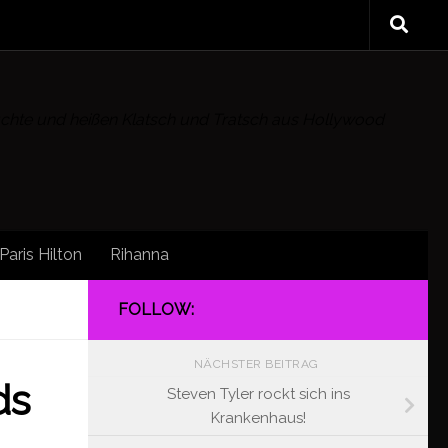
rüchte und heißen Klatsch und Tratsch aus Hollywood
Paris Hilton
Rihanna
FOLLOW:
NÄCHSTER BEITRAG
ds
Steven Tyler rockt sich ins
Krankenhaus!