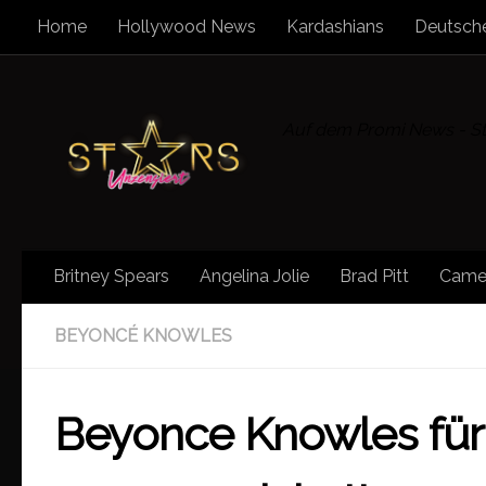
Home
Hollywood News
Kardashians
Deutsche
Zum Inhalt springen
Auf dem Promi News - Sta
Britney Spears
Angelina Jolie
Brad Pitt
Came
BEYONCÉ KNOWLES
Beyonce Knowles für