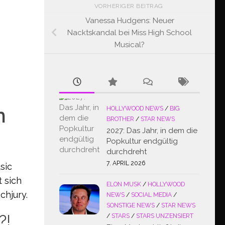
VORHERIGER BEITRAG
Vanessa Hudgens: Neuer
Nacktskandal bei Miss High School
Musical?
n
HOLLYWOOD NEWS
/
BIG
BROTHER
/
STAR NEWS
2027: Das Jahr, in dem die
Popkultur endgültig
durchdreht
7. APRIL 2026
sic
 sich
ELON MUSK
/
HOLLYWOOD
chjury.
NEWS
/
SOCIAL MEDIA
/
SONSTIGE NEWS
/
STAR NEWS
?!
/
STARS
/
STARS UNZENSIERT