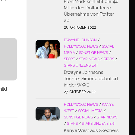
Elon Musk schließt die 44
Milliarden Dollar teure
Übernahme von Twitter
ab
28. OKTOBER 2022
DWAYNE JOHNSON
/
HOLLYWOOD NEWS
/
SOCIAL
MEDIA
/
SONSTIGE NEWS
/
SPORT
/
STAR NEWS
/
STARS
/
STARS UNZENSIERT
Dwayne Johnsons
Tochter Simone debütiert
in der WWE
ild
27. OKTOBER 2022
HOLLYWOOD NEWS
/
KANYE
WEST
/
SOCIAL MEDIA
/
SONSTIGE NEWS
/
STAR NEWS
/
STARS
/
STARS UNZENSIERT
Kanye West aus Skechers