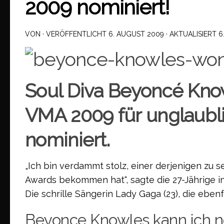
2009 nominiert!
VON
· VERÖFFENTLICHT
6. AUGUST 2009
· AKTUALISIERT
6
Soul Diva Beyoncé Knowl
VMA 2009 für unglaub
nominiert.
„Ich bin verdammt stolz, einer derjenigen zu 
Awards bekommen hat“, sagte die 27-Jährige in
Die schrille Sängerin Lady Gaga (23), die ebe
Beyonce Knowles kann ich n