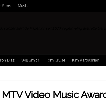
 Stars
Musik
rsunzensiert.de findet ihr seit 2007 regelmäßig aktuelle Ge
ron Diaz
Will Smith
Tom Cruise
Kim Kardashian
 MTV Video Music Awar