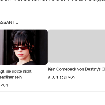
ESSANT …
Kein Comeback von Destiny’s Ch
agt, sie sollte nicht
adliner sein
8. JUNI 2010
VON
VON