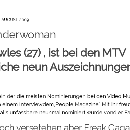
. AUGUST 2009
es (27) , ist bei den MTV
liche neun Auszeichnunge
sein der die meisten Nominierungen bei den Video Mu
 einem Interviewdem„People Magazine“. Mit ihr freut
nfalls unfassbare neunmal nominiert wurde vond er Fa
och versetehen aber Freak Gaga