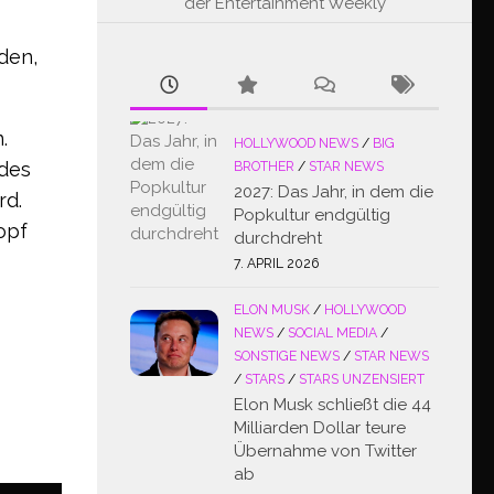
der Entertainment Weekly
den,
.
HOLLYWOOD NEWS
/
BIG
 des
BROTHER
/
STAR NEWS
2027: Das Jahr, in dem die
rd.
Popkultur endgültig
opf
durchdreht
7. APRIL 2026
ELON MUSK
/
HOLLYWOOD
NEWS
/
SOCIAL MEDIA
/
SONSTIGE NEWS
/
STAR NEWS
/
STARS
/
STARS UNZENSIERT
Elon Musk schließt die 44
Milliarden Dollar teure
Übernahme von Twitter
ab