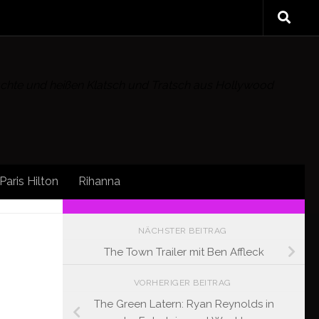
rüchte und heißen Klatsch und Tratsch aus Hollywood
Paris Hilton
Rihanna
FOLLOW:
NÄCHSTER BEITRAG
The Town Trailer mit Ben Affleck
VORHERIGER BEITRAG
The Green Latern: Ryan Reynolds in