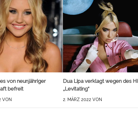
s von neunjähriger
Dua Lipa verklagt wegen des Hi
ft befreit
„Levitating“
2
VON
2. MÄRZ 2022
VON