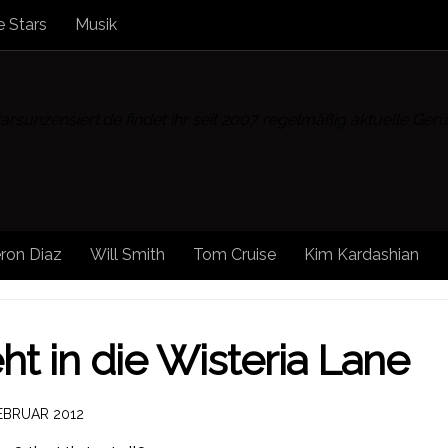
 Stars
Musik
rsunzensiert.de findet ihr seit 2007 regelmäßig aktuelle Ge
ron Diaz
Will Smith
Tom Cruise
Kim Kardashian
ht in die Wisteria Lane
FEBRUAR 2012