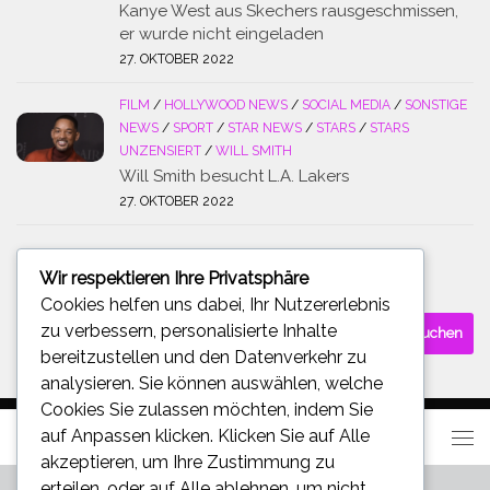
Kanye West aus Skechers rausgeschmissen,
er wurde nicht eingeladen
27. OKTOBER 2022
FILM
/
HOLLYWOOD NEWS
/
SOCIAL MEDIA
/
SONSTIGE
NEWS
/
SPORT
/
STAR NEWS
/
STARS
/
STARS
UNZENSIERT
/
WILL SMITH
Will Smith besucht L.A. Lakers
27. OKTOBER 2022
Wir respektieren Ihre Privatsphäre
SUCHE
Cookies helfen uns dabei, Ihr Nutzererlebnis
Suchen
zu verbessern, personalisierte Inhalte
nach:
bereitzustellen und den Datenverkehr zu
analysieren. Sie können auswählen, welche
Cookies Sie zulassen möchten, indem Sie
auf
Anpassen
klicken. Klicken Sie auf
Alle
akzeptieren
, um Ihre Zustimmung zu
erteilen, oder auf
Alle ablehnen
, um nicht