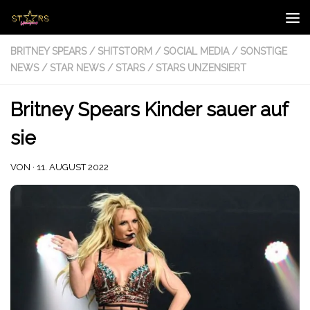
Zum Inhalt springen
BRITNEY SPEARS
/
SHITSTORM
/
SOCIAL MEDIA
/
SONSTIGE
NEWS
/
STAR NEWS
/
STARS
/
STARS UNZENSIERT
Britney Spears Kinder sauer auf
sie
VON
·
11. AUGUST 2022