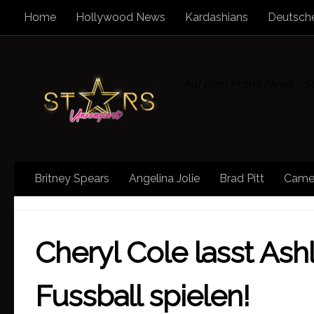
Home
Hollywood News
Kardashians
Deutsche
Zum Inhalt springen
Auf dem Promi News - Sta
Britney Spears
Angelina Jolie
Brad Pitt
Came
INSEL KLATSCH
Cheryl Cole lasst Ash
Fussball spielen!