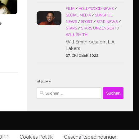
FILM
/
HOLLYWOOD NEWS
/
SOCIAL MEDIA
/
SONSTIGE
NEWS
/
SPORT
/
STAR NEWS
/
e
STARS
/
STARS UNZENSIERT
/
WILL SMITH
Will Smith besucht L.A.
Lakers
27. OKTOBER 2022
SUCHE
Suchen
nach:
DPP
Cookies Politik
Geschäftsbedingungen