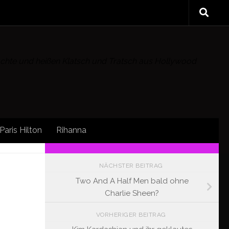
rüchte und heißen Klatsch und Tratsch aus Hollywood
Paris Hilton
Rihanna
FOLLOW:
NÄCHSTER BEITRAG
Two And A Half Men bald ohne
Charlie Sheen?
VORHERIGER BEITRAG