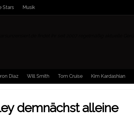
 Stars
Musik
rsunzensiert.de findet ihr seit 2007 regelmäßig aktuelle Ge
ron Diaz
Will Smith
Tom Cruise
Kim Kardashian
ley demnächst alleine