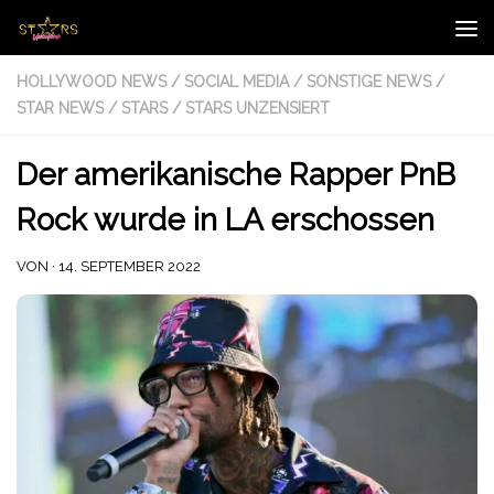
Zum Inhalt springen
HOLLYWOOD NEWS
/
SOCIAL MEDIA
/
SONSTIGE NEWS
/
STAR NEWS
/
STARS
/
STARS UNZENSIERT
Der amerikanische Rapper PnB
Rock wurde in LA erschossen
VON
·
14. SEPTEMBER 2022