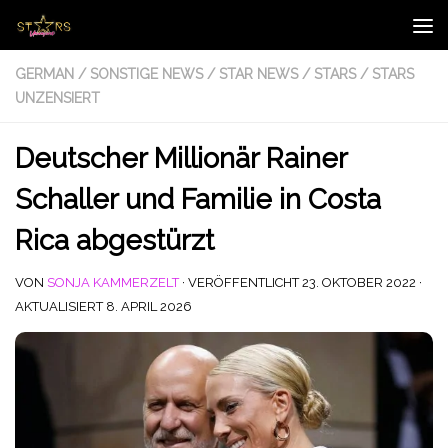
Zum Inhalt springen
GERMAN
/
SONSTIGE NEWS
/
STAR NEWS
/
STARS
/
STARS
UNZENSIERT
Deutscher Millionär Rainer
Schaller und Familie in Costa
Rica abgestürzt
VON
SONJA KAMMERZELT
· VERÖFFENTLICHT
23. OKTOBER 2022
·
AKTUALISIERT
8. APRIL 2026