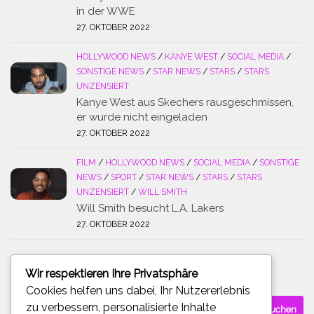
in der WWE
27. OKTOBER 2022
HOLLYWOOD NEWS
/
KANYE WEST
/
SOCIAL MEDIA
/
SONSTIGE NEWS
/
STAR NEWS
/
STARS
/
STARS
UNZENSIERT
Kanye West aus Skechers rausgeschmissen,
er wurde nicht eingeladen
27. OKTOBER 2022
FILM
/
HOLLYWOOD NEWS
/
SOCIAL MEDIA
/
SONSTIGE
NEWS
/
SPORT
/
STAR NEWS
/
STARS
/
STARS
UNZENSIERT
/
WILL SMITH
Will Smith besucht L.A. Lakers
27. OKTOBER 2022
Wir respektieren Ihre Privatsphäre
SUCHE
Cookies helfen uns dabei, Ihr Nutzererlebnis
Suchen
zu verbessern, personalisierte Inhalte