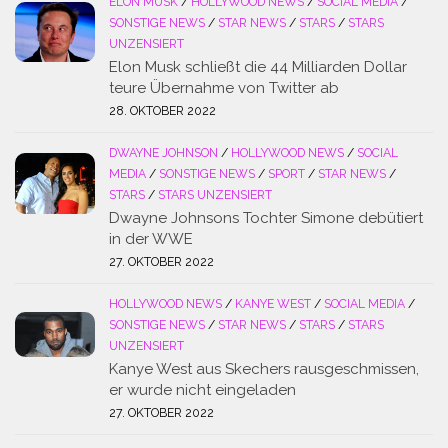
ELON MUSK
/
HOLLYWOOD NEWS
/
SOCIAL MEDIA
/
SONSTIGE NEWS
/
STAR NEWS
/
STARS
/
STARS
UNZENSIERT
Elon Musk schließt die 44 Milliarden Dollar
teure Übernahme von Twitter ab
28. OKTOBER 2022
DWAYNE JOHNSON
/
HOLLYWOOD NEWS
/
SOCIAL
MEDIA
/
SONSTIGE NEWS
/
SPORT
/
STAR NEWS
/
STARS
/
STARS UNZENSIERT
Dwayne Johnsons Tochter Simone debütiert
in der WWE
27. OKTOBER 2022
HOLLYWOOD NEWS
/
KANYE WEST
/
SOCIAL MEDIA
/
SONSTIGE NEWS
/
STAR NEWS
/
STARS
/
STARS
UNZENSIERT
Kanye West aus Skechers rausgeschmissen,
er wurde nicht eingeladen
27. OKTOBER 2022