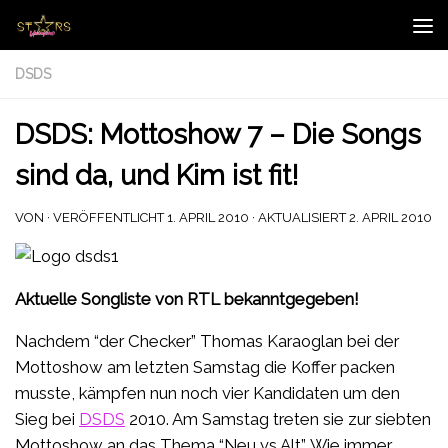
Zum Inhalt springen
DSDS
DSDS: Mottoshow 7 – Die Songs
sind da, und Kim ist fit!
VON
· VERÖFFENTLICHT
1. APRIL 2010
· AKTUALISIERT
2. APRIL 2010
Aktuelle Songliste von RTL bekanntgegeben!
Nachdem “der Checker” Thomas Karaoglan bei der
Mottoshow am letzten Samstag die Koffer packen
musste, kämpfen nun noch vier Kandidaten um den
Sieg bei
DSDS
2010. Am Samstag treten sie zur siebten
Mottoshow an das Thema “Neu vs Alt”. Wie immer