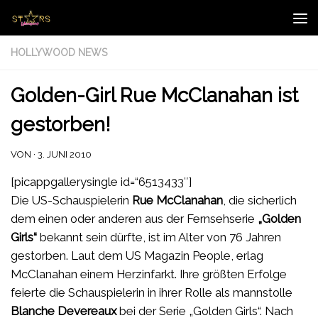
Zum Inhalt springen
HOLLYWOOD NEWS
Golden-Girl Rue McClanahan ist
gestorben!
VON
·
3. JUNI 2010
[picappgallerysingle id=“6513433″]
Die US-Schauspielerin
Rue McClanahan
, die sicherlich
dem einen oder anderen aus der Fernsehserie
„Golden
Girls“
bekannt sein dürfte, ist im Alter von 76 Jahren
gestorben. Laut dem US Magazin People, erlag
McClanahan einem Herzinfarkt. Ihre größten Erfolge
feierte die Schauspielerin in ihrer Rolle als mannstolle
Blanche Devereaux
bei der Serie „Golden Girls“. Nach