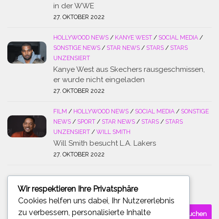
in der WWE
27. OKTOBER 2022
HOLLYWOOD NEWS
/
KANYE WEST
/
SOCIAL MEDIA
/
SONSTIGE NEWS
/
STAR NEWS
/
STARS
/
STARS
UNZENSIERT
Kanye West aus Skechers rausgeschmissen,
er wurde nicht eingeladen
27. OKTOBER 2022
FILM
/
HOLLYWOOD NEWS
/
SOCIAL MEDIA
/
SONSTIGE
NEWS
/
SPORT
/
STAR NEWS
/
STARS
/
STARS
UNZENSIERT
/
WILL SMITH
Will Smith besucht L.A. Lakers
27. OKTOBER 2022
Wir respektieren Ihre Privatsphäre
SUCHE
Cookies helfen uns dabei, Ihr Nutzererlebnis
Suchen
zu verbessern, personalisierte Inhalte