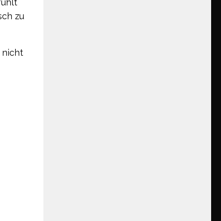
fühlt
sch zu
 nicht