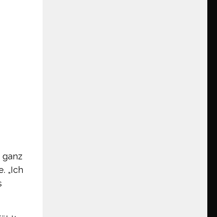
– ganz
. „Ich
s