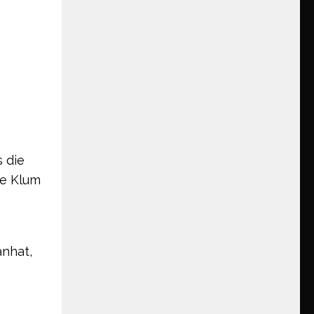
s die
te Klum
anhat,