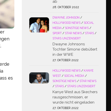
ab
28. OKTOBER 2022
DWAYNE JOHNSON
/
HOLLYWOOD NEWS
/
SOCIAL
MEDIA
/
SONSTIGE NEWS
/
er
SPORT
/
STAR NEWS
/
STARS
/
ungen
STARS UNZENSIERT
Dwayne Johnsons
.
Tochter Simone debütiert
in der WWE
27. OKTOBER 2022
werde
ia
HOLLYWOOD NEWS
/
KANYE
WEST
/
SOCIAL MEDIA
/
ass es
SONSTIGE NEWS
/
STAR NEWS
/
STARS
/
STARS UNZENSIERT
Kanye West aus Skechers
rausgeschmissen, er
wurde nicht eingeladen
27. OKTOBER 2022