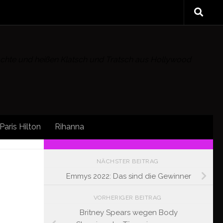
rüchte und heißen Klatsch und Tratsch aus Hollywood
Paris Hilton
Rihanna
ERT
FOLLOW:
NÄCHSTER BEITRAG
Emmys 2022: Das sind die Gewinner
VORHERIGER BEITRAG
Britney Spears wegen Body