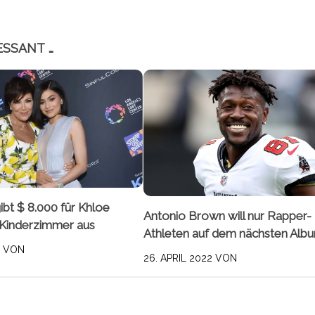
ESSANT …
ibt $ 8.000 für Khloe
Antonio Brown will nur Rapper-
 Kinderzimmer aus
Athleten auf dem nächsten Alb
8
VON
26. APRIL 2022
VON