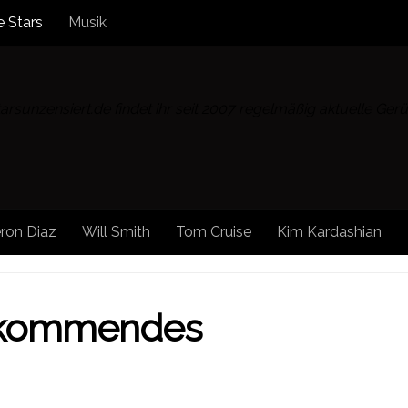
 Stars
Musik
rsunzensiert.de findet ihr seit 2007 regelmäßig aktuelle Ge
ron Diaz
Will Smith
Tom Cruise
Kim Kardashian
ONSTIGE NEWS
/
STAR NEWS
/
STARS
/
STARS UNZENSI
hr kommendes