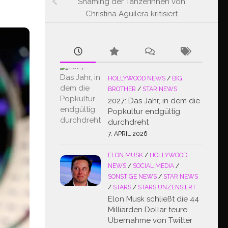
Shaming der Tänzerinnen von
Christina Aguilera kritisiert
HOLLYWOOD NEWS
/
BIG
BROTHER
/
STAR NEWS
2027: Das Jahr, in dem die
Popkultur endgültig
durchdreht
7. APRIL 2026
ELON MUSK
/
HOLLYWOOD
NEWS
/
SOCIAL MEDIA
/
SONSTIGE NEWS
/
STAR NEWS
/
STARS
/
STARS UNZENSIERT
Elon Musk schließt die 44
Milliarden Dollar teure
Übernahme von Twitter