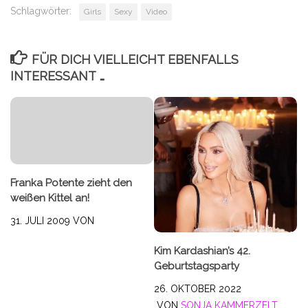
Schlagwörter:
Girls
Sexy
Video
FÜR DICH VIELLEICHT EBENFALLS
INTERESSANT …
Franka Potente zieht den
weißen Kittel an!
31. JULI 2009
VON
Kim Kardashian’s 42.
Geburtstagsparty
26. OKTOBER 2022
VON
SONJA KAMMERZELT