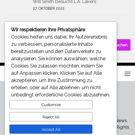
Will Smith besucht L.A. Lakers
27. OKTOBER 2022
Wir respektieren Ihre Privatsphäre
SUCHE
Cookies helfen uns dabei, Ihr Nutzererlebnis
Suchen
zu verbessern, personalisierte Inhalte
nach:
bereitzustellen und den Datenverkehr zu
analysieren. Sie können auswählen, welche
Cookies Sie zulassen möchten, indem Sie
auf
Anpassen
klicken. Klicken Sie auf
Alle
akzeptieren
, um Ihre Zustimmung zu
erteilen, oder auf
Alle ablehnen
, um nicht
unbedingt erforderliche Cookies abzulehnen.
Customize
Reject All
Star und Promi News - Aktuelle Bilder, Videos und News
über den neuesten Klatsch und Tratsch © 2026. All Rights
Accept All
Reserved.