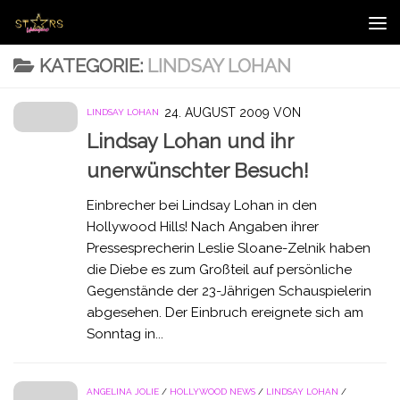
Zum Inhalt springen
KATEGORIE:
LINDSAY LOHAN
24. AUGUST 2009
VON
LINDSAY LOHAN
Lindsay Lohan und ihr
unerwünschter Besuch!
Einbrecher bei Lindsay Lohan in den
Hollywood Hills! Nach Angaben ihrer
Pressesprecherin Leslie Sloane-Zelnik haben
die Diebe es zum Großteil auf persönliche
Gegenstände der 23-Jährigen Schauspielerin
abgesehen. Der Einbruch ereignete sich am
Sonntag in...
ANGELINA JOLIE
/
HOLLYWOOD NEWS
/
LINDSAY LOHAN
/