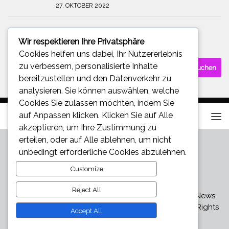
27. OKTOBER 2022
Wir respektieren Ihre Privatsphäre
SUCHE
Cookies helfen uns dabei, Ihr Nutzererlebnis
Suchen
zu verbessern, personalisierte Inhalte
nach:
bereitzustellen und den Datenverkehr zu
analysieren. Sie können auswählen, welche
Cookies Sie zulassen möchten, indem Sie
auf
Anpassen
klicken. Klicken Sie auf
Alle
akzeptieren
, um Ihre Zustimmung zu
erteilen, oder auf
Alle ablehnen
, um nicht
unbedingt erforderliche Cookies abzulehnen.
Customize
Reject All
Star und Promi News - Aktuelle Bilder, Videos und News
über den neuesten Klatsch und Tratsch © 2026. All Rights
Accept All
Reserved.