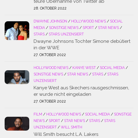
teure Übernahme von Twitter ab
28. OKTOBER 2022
DWAYNE JOHNSON
/
HOLLYWOOD NEWS
/
SOCIAL
MEDIA
/
SONSTIGE NEWS
/
SPORT
/
STAR NEWS
/
STARS
/
STARS UNZENSIERT
Dwayne Johnsons Tochter Simone debütiert
in der WWE
27. OKTOBER 2022
HOLLYWOOD NEWS
/
KANYE WEST
/
SOCIAL MEDIA
/
SONSTIGE NEWS
/
STAR NEWS
/
STARS
/
STARS
UNZENSIERT
Kanye West aus Skechers rausgeschmissen,
er wurde nicht eingeladen
27. OKTOBER 2022
FILM
/
HOLLYWOOD NEWS
/
SOCIAL MEDIA
/
SONSTIGE
NEWS
/
SPORT
/
STAR NEWS
/
STARS
/
STARS
UNZENSIERT
/
WILL SMITH
Will Smith besucht L.A. Lakers