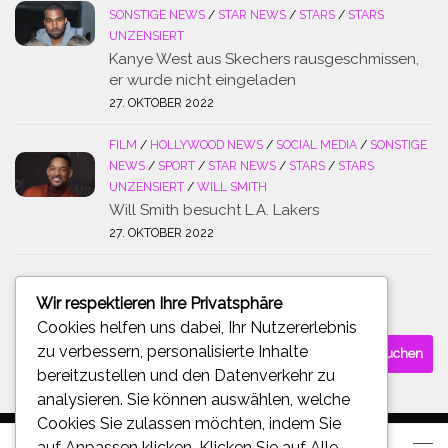
SONSTIGE NEWS
/
STAR NEWS
/
STARS
/
STARS
UNZENSIERT
Kanye West aus Skechers rausgeschmissen,
er wurde nicht eingeladen
27. OKTOBER 2022
FILM
/
HOLLYWOOD NEWS
/
SOCIAL MEDIA
/
SONSTIGE
NEWS
/
SPORT
/
STAR NEWS
/
STARS
/
STARS
UNZENSIERT
/
WILL SMITH
Will Smith besucht L.A. Lakers
27. OKTOBER 2022
Wir respektieren Ihre Privatsphäre
SUCHE
Cookies helfen uns dabei, Ihr Nutzererlebnis
Suchen
zu verbessern, personalisierte Inhalte
nach:
bereitzustellen und den Datenverkehr zu
analysieren. Sie können auswählen, welche
Cookies Sie zulassen möchten, indem Sie
auf
Anpassen
klicken. Klicken Sie auf
Alle