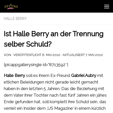
Zum Inhalt springen
HALLE BERRY
Ist Halle Berry an der Trennung
selber Schuld?
VON
· VERÖFFENTLICHT
6. MAI 2010
· AKTUALISIERT
7. MAI 2010
[picappgallerysingle id=“8713592″]
Halle Berry
soll es ihrem Ex-Freund
Gabriel Aubry
mit
etlichen Beleidungen nicht gerade leicht gemacht
haben in den letzten 5 Jahren. Das die Beziehung mit
dem Vater ihrer Tochter nach fast fünf Jahren ein jähes
Ende gefunden hat, soll komplett ihre Schuld sein, das
verriet ein Insider dem ‚US Magazine‘ in einem kürzlich