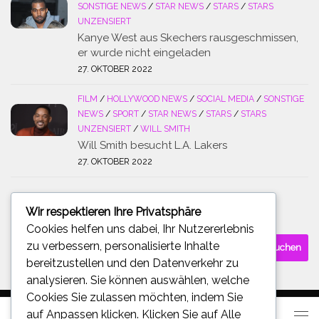
SONSTIGE NEWS
/
STAR NEWS
/
STARS
/
STARS
UNZENSIERT
Kanye West aus Skechers rausgeschmissen,
er wurde nicht eingeladen
27. OKTOBER 2022
FILM
/
HOLLYWOOD NEWS
/
SOCIAL MEDIA
/
SONSTIGE
NEWS
/
SPORT
/
STAR NEWS
/
STARS
/
STARS
UNZENSIERT
/
WILL SMITH
Will Smith besucht L.A. Lakers
27. OKTOBER 2022
Wir respektieren Ihre Privatsphäre
SUCHE
Cookies helfen uns dabei, Ihr Nutzererlebnis
Suchen
zu verbessern, personalisierte Inhalte
nach:
bereitzustellen und den Datenverkehr zu
analysieren. Sie können auswählen, welche
Cookies Sie zulassen möchten, indem Sie
auf
Anpassen
klicken. Klicken Sie auf
Alle