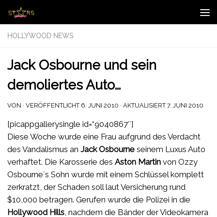
Zum Inhalt springen
HOLLYWOOD NEWS
Jack Osbourne und sein
demoliertes Auto…
VON
· VERÖFFENTLICHT
6. JUNI 2010
· AKTUALISIERT
7. JUNI 2010
[picappgallerysingle id=“9040867″]
Diese Woche wurde eine Frau aufgrund des Verdacht
des Vandalismus an
Jack Osbourn
e
seinem Luxus Auto
verhaftet. Die Karosserie des
Aston Martin
von Ozzy
Osbourne´s Sohn wurde mit einem Schlüssel komplett
zerkratzt, der Schaden soll laut Versicherung rund
$10,000 betragen. Gerufen wurde die Polizei in die
Hollywood Hills
, nachdem die Bänder der Videokamera