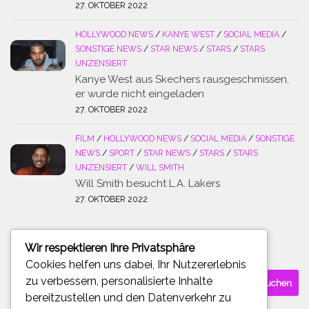
27. OKTOBER 2022
HOLLYWOOD NEWS
/
KANYE WEST
/
SOCIAL MEDIA
/
SONSTIGE NEWS
/
STAR NEWS
/
STARS
/
STARS
UNZENSIERT
Kanye West aus Skechers rausgeschmissen,
er wurde nicht eingeladen
27. OKTOBER 2022
FILM
/
HOLLYWOOD NEWS
/
SOCIAL MEDIA
/
SONSTIGE
NEWS
/
SPORT
/
STAR NEWS
/
STARS
/
STARS
UNZENSIERT
/
WILL SMITH
Will Smith besucht L.A. Lakers
27. OKTOBER 2022
Wir respektieren Ihre Privatsphäre
SUCHE
Cookies helfen uns dabei, Ihr Nutzererlebnis
Suchen
zu verbessern, personalisierte Inhalte
nach:
bereitzustellen und den Datenverkehr zu