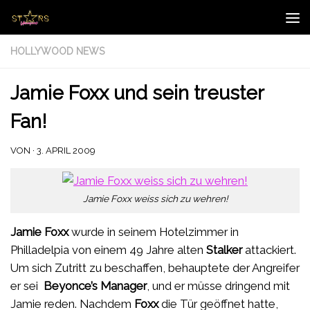
Zum Inhalt springen
HOLLYWOOD NEWS
Jamie Foxx und sein treuster
Fan!
VON
·
3. APRIL 2009
Jamie Foxx weiss sich zu wehren!
Jamie Foxx
wurde in seinem Hotelzimmer in
Philladelpia von einem 49 Jahre alten
Stalker
attackiert.
Um sich Zutritt zu beschaffen, behauptete der Angreifer
er sei
Beyonce’s Manager
, und er müsse dringend mit
Jamie reden. Nachdem
Foxx
die Tür geöffnet hatte,