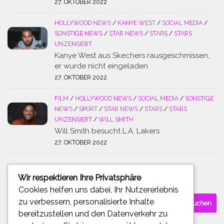
27. OKTOBER 2022
HOLLYWOOD NEWS
/
KANYE WEST
/
SOCIAL MEDIA
/
SONSTIGE NEWS
/
STAR NEWS
/
STARS
/
STARS
UNZENSIERT
Kanye West aus Skechers rausgeschmissen,
er wurde nicht eingeladen
27. OKTOBER 2022
FILM
/
HOLLYWOOD NEWS
/
SOCIAL MEDIA
/
SONSTIGE
NEWS
/
SPORT
/
STAR NEWS
/
STARS
/
STARS
UNZENSIERT
/
WILL SMITH
Will Smith besucht L.A. Lakers
27. OKTOBER 2022
Wir respektieren Ihre Privatsphäre
SUCHE
Cookies helfen uns dabei, Ihr Nutzererlebnis
Suchen
zu verbessern, personalisierte Inhalte
nach:
bereitzustellen und den Datenverkehr zu