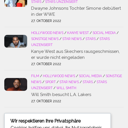
STARS
/
STARS UNZENSIERT
Dwayne Johnsons Tochter Simone debütiert
in der WWE
27. OKTOBER 2022
HOLLYWOOD NEWS
/
KANYE WEST
/
SOCIAL MEDIA
/
SONSTIGE NEWS
/
STAR NEWS
/
STARS
/
STARS
UNZENSIERT
Kanye West aus Skechers rausgeschmissen,
er wurde nicht eingeladen
27. OKTOBER 2022
FILM
/
HOLLYWOOD NEWS
/
SOCIAL MEDIA
/
SONSTIGE
NEWS
/
SPORT
/
STAR NEWS
/
STARS
/
STARS
UNZENSIERT
/
WILL SMITH
Will Smith besucht L.A. Lakers
27. OKTOBER 2022
Wir respektieren Ihre Privatsphäre
SUCHE
Cookies helfen uns dabei, Ihr Nutzererlebnis