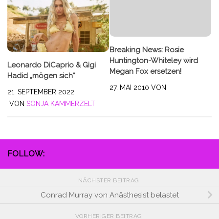
Breaking News: Rosie
Huntington-Whiteley wird
Leonardo DiCaprio & Gigi
Megan Fox ersetzen!
Hadid „mögen sich“
27. MAI 2010
VON
21. SEPTEMBER 2022
VON
SONJA KAMMERZELT
FOLLOW:
NÄCHSTER BEITRAG
Conrad Murray von Anästhesist belastet
VORHERIGER BEITRAG