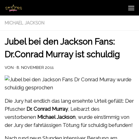
Zum Inhalt springen
MICHAEL JACKSON
Jubel bei den Jackson Fans:
Dr.Conrad Murray ist schuldig
VON
·
8. NOVEMBER 2011
Die Jury hat endlich das lang ersehnte Urteil gefällt: Der
Pfuscher
Dr. Conrad Murray
, Leibarzt des
verstorbenen
Michael Jackson
, wurde einstimmig von
der Jury der fahrlässigen Tötung für schuldig befunden!
Nach rund neun Stunden intensiver Beratung am