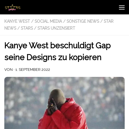
Zum Inhalt springen
KANYE WEST
/
SOCIAL MEDIA
/
SONSTIGE NEWS
/
STAR
NEWS
/
STARS
/
STARS UNZENSIERT
Kanye West beschuldigt Gap
seine Designs zu kopieren
VON
·
1. SEPTEMBER 2022