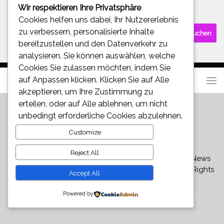
Wir respektieren Ihre Privatsphäre
SUCHE
Cookies helfen uns dabei, Ihr Nutzererlebnis
Suchen
zu verbessern, personalisierte Inhalte
nach:
bereitzustellen und den Datenverkehr zu
analysieren. Sie können auswählen, welche
Cookies Sie zulassen möchten, indem Sie
auf
Anpassen
klicken. Klicken Sie auf
Alle
akzeptieren
, um Ihre Zustimmung zu
erteilen, oder auf
Alle ablehnen
, um nicht
unbedingt erforderliche Cookies abzulehnen.
Customize
Reject All
Star und Promi News - Aktuelle Bilder, Videos und News
über den neuesten Klatsch und Tratsch © 2026. All Rights
Accept All
Reserved.
Powered by
Präsentiert von
- Entworfen mit dem
Hueman-Theme