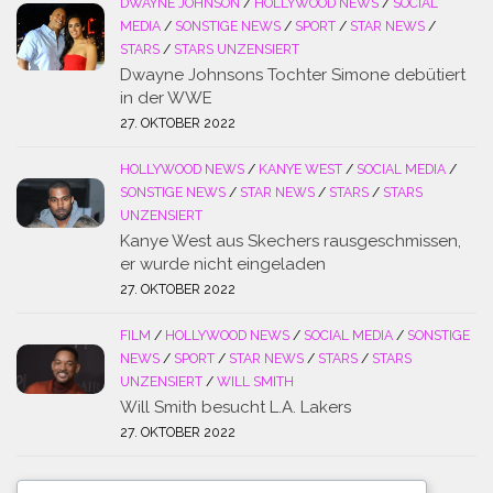
DWAYNE JOHNSON
/
HOLLYWOOD NEWS
/
SOCIAL
MEDIA
/
SONSTIGE NEWS
/
SPORT
/
STAR NEWS
/
STARS
/
STARS UNZENSIERT
Dwayne Johnsons Tochter Simone debütiert
in der WWE
27. OKTOBER 2022
HOLLYWOOD NEWS
/
KANYE WEST
/
SOCIAL MEDIA
/
SONSTIGE NEWS
/
STAR NEWS
/
STARS
/
STARS
UNZENSIERT
Kanye West aus Skechers rausgeschmissen,
er wurde nicht eingeladen
27. OKTOBER 2022
FILM
/
HOLLYWOOD NEWS
/
SOCIAL MEDIA
/
SONSTIGE
NEWS
/
SPORT
/
STAR NEWS
/
STARS
/
STARS
UNZENSIERT
/
WILL SMITH
Will Smith besucht L.A. Lakers
27. OKTOBER 2022