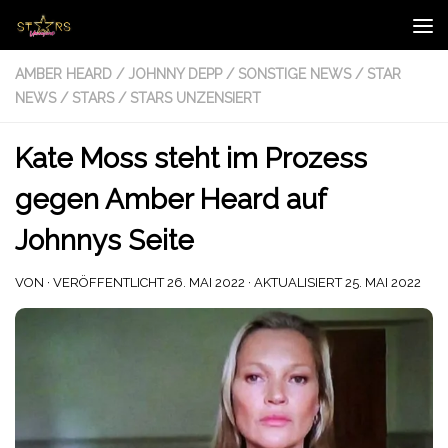
Zum Inhalt springen
AMBER HEARD
/
JOHNNY DEPP
/
SONSTIGE NEWS
/
STAR
NEWS
/
STARS
/
STARS UNZENSIERT
Kate Moss steht im Prozess
gegen Amber Heard auf
Johnnys Seite
VON
· VERÖFFENTLICHT
26. MAI 2022
· AKTUALISIERT
25. MAI 2022