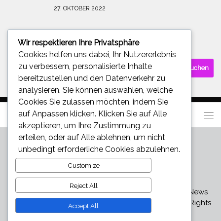
27. OKTOBER 2022
Wir respektieren Ihre Privatsphäre
SUCHE
Cookies helfen uns dabei, Ihr Nutzererlebnis
Suchen
zu verbessern, personalisierte Inhalte
nach:
bereitzustellen und den Datenverkehr zu
analysieren. Sie können auswählen, welche
Cookies Sie zulassen möchten, indem Sie
auf
Anpassen
klicken. Klicken Sie auf
Alle
akzeptieren
, um Ihre Zustimmung zu
erteilen, oder auf
Alle ablehnen
, um nicht
unbedingt erforderliche Cookies abzulehnen.
Customize
Reject All
Star und Promi News - Aktuelle Bilder, Videos und News
über den neuesten Klatsch und Tratsch © 2026. All Rights
Accept All
Reserved.