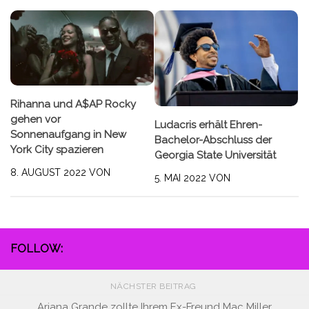
Rihanna und A$AP Rocky
gehen vor
Ludacris erhält Ehren-
Sonnenaufgang in New
Bachelor-Abschluss der
York City spazieren
Georgia State Universität
8. AUGUST 2022
VON
5. MAI 2022
VON
FOLLOW:
NÄCHSTER BEITRAG
Ariana Grande zollte Ihrem Ex-Freund Mac Miller