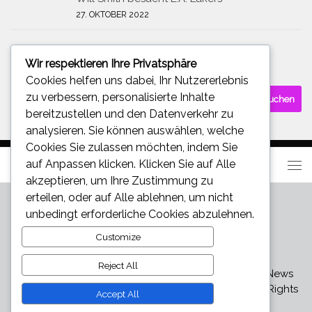
27. OKTOBER 2022
Wir respektieren Ihre Privatsphäre
SUCHE
Cookies helfen uns dabei, Ihr Nutzererlebnis
Suchen
zu verbessern, personalisierte Inhalte
nach:
bereitzustellen und den Datenverkehr zu
analysieren. Sie können auswählen, welche
Cookies Sie zulassen möchten, indem Sie
auf
Anpassen
klicken. Klicken Sie auf
Alle
akzeptieren
, um Ihre Zustimmung zu
erteilen, oder auf
Alle ablehnen
, um nicht
unbedingt erforderliche Cookies abzulehnen.
Customize
Reject All
Star und Promi News - Aktuelle Bilder, Videos und News
über den neuesten Klatsch und Tratsch © 2026. All Rights
Accept All
Reserved.