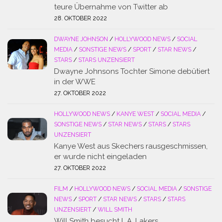
teure Übernahme von Twitter ab
28. OKTOBER 2022
DWAYNE JOHNSON
/
HOLLYWOOD NEWS
/
SOCIAL
MEDIA
/
SONSTIGE NEWS
/
SPORT
/
STAR NEWS
/
STARS
/
STARS UNZENSIERT
Dwayne Johnsons Tochter Simone debütiert
in der WWE
27. OKTOBER 2022
HOLLYWOOD NEWS
/
KANYE WEST
/
SOCIAL MEDIA
/
SONSTIGE NEWS
/
STAR NEWS
/
STARS
/
STARS
UNZENSIERT
Kanye West aus Skechers rausgeschmissen,
er wurde nicht eingeladen
27. OKTOBER 2022
FILM
/
HOLLYWOOD NEWS
/
SOCIAL MEDIA
/
SONSTIGE
NEWS
/
SPORT
/
STAR NEWS
/
STARS
/
STARS
UNZENSIERT
/
WILL SMITH
Will Smith besucht L.A. Lakers