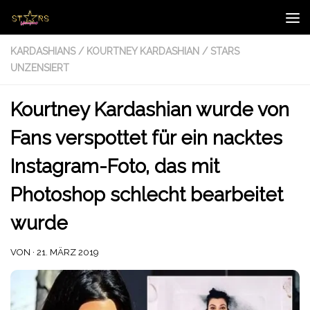
Zum Inhalt springen
KARDASHIANS
/
KOURTNEY KARDASHIAN
/
STARS
UNZENSIERT
Kourtney Kardashian wurde von
Fans verspottet für ein nacktes
Instagram-Foto, das mit
Photoshop schlecht bearbeitet
wurde
VON
·
21. MÄRZ 2019