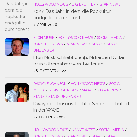
HOLLYWOOD NEWS
/
BIG BROTHER
/
STAR NEWS
2027: Das Jahr, in dem die Popkultur
endgültig durchdreht
7. APRIL 2026
ELON MUSK
/
HOLLYWOOD NEWS
/
SOCIAL MEDIA
/
SONSTIGE NEWS
/
STAR NEWS
/
STARS
/
STARS
UNZENSIERT
Elon Musk schließt die 44 Milliarden Dollar
teure Übernahme von Twitter ab
28. OKTOBER 2022
DWAYNE JOHNSON
/
HOLLYWOOD NEWS
/
SOCIAL
MEDIA
/
SONSTIGE NEWS
/
SPORT
/
STAR NEWS
/
STARS
/
STARS UNZENSIERT
Dwayne Johnsons Tochter Simone debütiert
in der WWE
27. OKTOBER 2022
HOLLYWOOD NEWS
/
KANYE WEST
/
SOCIAL MEDIA
/
SONSTIGE NEWS
/
STAR NEWS
/
STARS
/
STARS