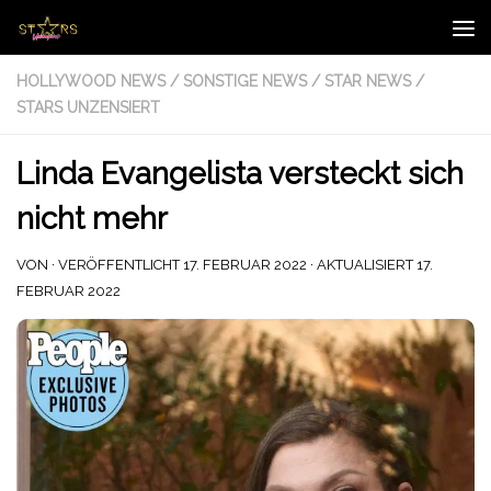
Zum Inhalt springen
HOLLYWOOD NEWS
/
SONSTIGE NEWS
/
STAR NEWS
/
STARS UNZENSIERT
Linda Evangelista versteckt sich
nicht mehr
VON
· VERÖFFENTLICHT
17. FEBRUAR 2022
· AKTUALISIERT
17.
FEBRUAR 2022