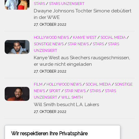
STARS
/
STARS UNZENSIERT
Dwayne Johnsons Tochter Simone debütiert
in der WWE
27. OKTOBER 2022
HOLLYWOOD NEWS
/
KANYE WEST
/
SOCIAL MEDIA
/
SONSTIGE NEWS
/
STAR NEWS
/
STARS
/
STARS
UNZENSIERT
Kanye West aus Skechers rausgeschmissen,
er wurde nicht eingeladen
27. OKTOBER 2022
FILM
/
HOLLYWOOD NEWS
/
SOCIAL MEDIA
/
SONSTIGE
NEWS
/
SPORT
/
STAR NEWS
/
STARS
/
STARS
UNZENSIERT
/
WILL SMITH
Will Smith besucht L.A. Lakers
27. OKTOBER 2022
Wir respektieren Ihre Privatsphäre
SUCHE