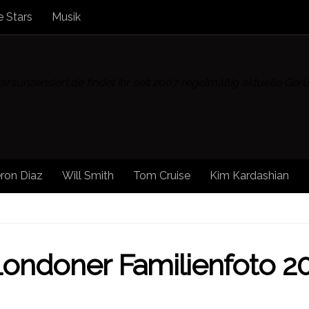
 Stars
Musik
rsunzensiert.de findet ihr seit 2007 regelmäßig aktuelle Ge
ron Diaz
Will Smith
Tom Cruise
Kim Kardashian
MEDIA
/
SONSTIGE NEWS
/
STAR NEWS
/
STARS
/
STAR
Londoner Familienfoto 2