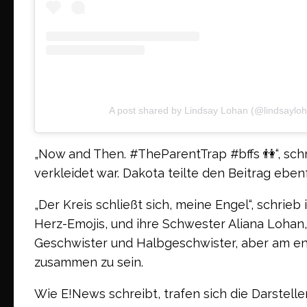
A post shared by Lindsay Lohan (@lindsaylo
„Now and Then. #TheParentTrap #bffs 👫“, schri
verkleidet war. Dakota teilte den Beitrag ebenf
„Der Kreis schließt sich, meine Engel“, schrie
Herz-Emojis, und ihre Schwester Aliana Lohan, 
Geschwister und Halbgeschwister, aber am eng
zusammen zu sein.
Wie E!News schreibt, trafen sich die Darstelle