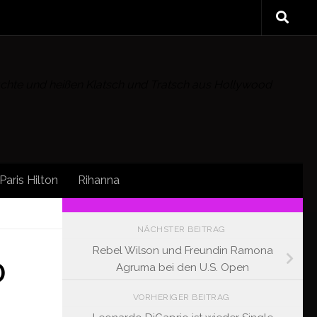
rüchte und heißen Klatsch und Tratsch aus Hollywood
Paris Hilton
Rihanna
S
FOLLOW:
NÄCHSTER BEITRAG
Rebel Wilson und Freundin Ramona
0
Agruma bei den U.S. Open
VORHERIGER BEITRAG