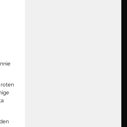
Annie
 roten
nige
ta
 den