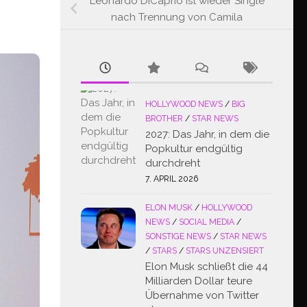
Leonardo DiCaprio ist wieder Single
nach Trennung von Camila
HOLLYWOOD NEWS
/
BIG
BROTHER
/
STAR NEWS
2027: Das Jahr, in dem die
Popkultur endgültig
durchdreht
7. APRIL 2026
ELON MUSK
/
HOLLYWOOD
NEWS
/
SOCIAL MEDIA
/
SONSTIGE NEWS
/
STAR NEWS
/
STARS
/
STARS UNZENSIERT
Elon Musk schließt die 44
Milliarden Dollar teure
Übernahme von Twitter