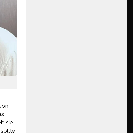
 von
es
b sie
 sollte