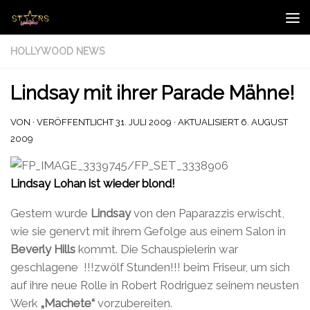
Zum Inhalt springen
HOLLYWOOD NEWS
Lindsay mit ihrer Parade Mähne!
VON
· VERÖFFENTLICHT
31. JULI 2009
· AKTUALISIERT
6. AUGUST
2009
Lindsay Lohan ist wieder blond!
Gestern wurde
Lindsay
von den Paparazzis erwischt,
wie sie genervt mit ihrem Gefolge aus einem Salon in
Beverly Hills
kommt. Die Schauspielerin war
geschlagene !!!zwölf Stunden!!! beim Friseur, um sich
auf ihre neue Rolle in Robert Rodriguez seinem neusten
Werk
„Machete“
vorzubereiten.