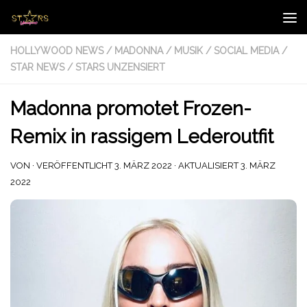
Zum Inhalt springen
HOLLYWOOD NEWS
/
MADONNA
/
MUSIK
/
SOCIAL MEDIA
/
STAR NEWS
/
STARS UNZENSIERT
Madonna promotet Frozen-
Remix in rassigem Lederoutfit
VON
· VERÖFFENTLICHT
3. MÄRZ 2022
· AKTUALISIERT
3. MÄRZ
2022