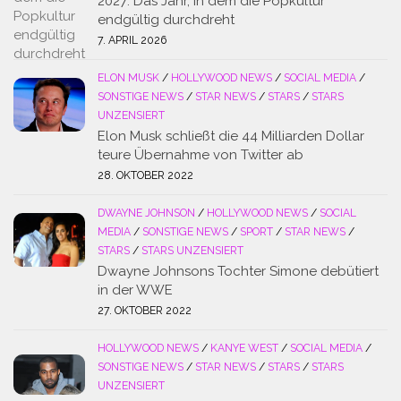
2027: Das Jahr, in dem die Popkultur
endgültig durchdreht
7. APRIL 2026
ELON MUSK
/
HOLLYWOOD NEWS
/
SOCIAL MEDIA
/
SONSTIGE NEWS
/
STAR NEWS
/
STARS
/
STARS
UNZENSIERT
Elon Musk schließt die 44 Milliarden Dollar
teure Übernahme von Twitter ab
28. OKTOBER 2022
DWAYNE JOHNSON
/
HOLLYWOOD NEWS
/
SOCIAL
MEDIA
/
SONSTIGE NEWS
/
SPORT
/
STAR NEWS
/
STARS
/
STARS UNZENSIERT
Dwayne Johnsons Tochter Simone debütiert
in der WWE
27. OKTOBER 2022
HOLLYWOOD NEWS
/
KANYE WEST
/
SOCIAL MEDIA
/
SONSTIGE NEWS
/
STAR NEWS
/
STARS
/
STARS
UNZENSIERT