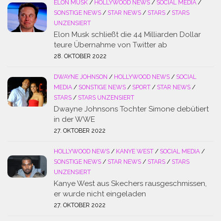
ELON MUSK
/
HOLLYWOOD NEWS
/
SOCIAL MEDIA
/
SONSTIGE NEWS
/
STAR NEWS
/
STARS
/
STARS
UNZENSIERT
Elon Musk schließt die 44 Milliarden Dollar
teure Übernahme von Twitter ab
28. OKTOBER 2022
DWAYNE JOHNSON
/
HOLLYWOOD NEWS
/
SOCIAL
MEDIA
/
SONSTIGE NEWS
/
SPORT
/
STAR NEWS
/
STARS
/
STARS UNZENSIERT
Dwayne Johnsons Tochter Simone debütiert
in der WWE
27. OKTOBER 2022
HOLLYWOOD NEWS
/
KANYE WEST
/
SOCIAL MEDIA
/
SONSTIGE NEWS
/
STAR NEWS
/
STARS
/
STARS
UNZENSIERT
Kanye West aus Skechers rausgeschmissen,
er wurde nicht eingeladen
27. OKTOBER 2022