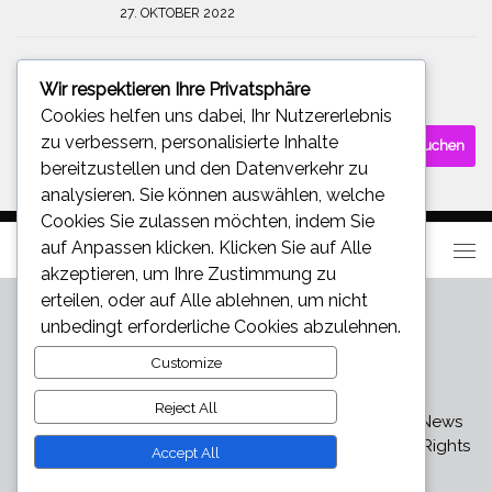
27. OKTOBER 2022
Wir respektieren Ihre Privatsphäre
SUCHE
Cookies helfen uns dabei, Ihr Nutzererlebnis
Suchen
zu verbessern, personalisierte Inhalte
nach:
bereitzustellen und den Datenverkehr zu
analysieren. Sie können auswählen, welche
Cookies Sie zulassen möchten, indem Sie
auf
Anpassen
klicken. Klicken Sie auf
Alle
akzeptieren
, um Ihre Zustimmung zu
erteilen, oder auf
Alle ablehnen
, um nicht
unbedingt erforderliche Cookies abzulehnen.
Customize
Reject All
Star und Promi News - Aktuelle Bilder, Videos und News
über den neuesten Klatsch und Tratsch © 2026. All Rights
Accept All
Reserved.