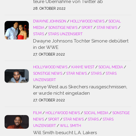
teure Übernahme von Twitter ab
28. OKTOBER 2022
DWAYNE JOHNSON
/
HOLLYWOOD NEWS
/
SOCIAL
MEDIA
/
SONSTIGE NEWS
/
SPORT
/
STAR NEWS
/
STARS
/
STARS UNZENSIERT
Dwayne Johnsons Tochter Simone debütiert
in der WWE
27. OKTOBER 2022
HOLLYWOOD NEWS
/
KANYE WEST
/
SOCIAL MEDIA
/
SONSTIGE NEWS
/
STAR NEWS
/
STARS
/
STARS
UNZENSIERT
Kanye West aus Skechers rausgeschmissen,
er wurde nicht eingeladen
27. OKTOBER 2022
FILM
/
HOLLYWOOD NEWS
/
SOCIAL MEDIA
/
SONSTIGE
NEWS
/
SPORT
/
STAR NEWS
/
STARS
/
STARS
UNZENSIERT
/
WILL SMITH
Will Smith besucht L.A. Lakers